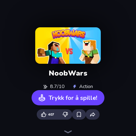
NoobWars
8.7/10
Action
Trykk for å spille!
407