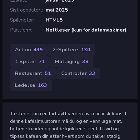
Sist oppdatert
mai 2025
Spillmotor
HTML5
Plattform
Nettleser (kun for datamaskiner)
Action
439
2-Spillere
130
1 Spiller
71
Matlaging
38
Restaurant
51
Controller
33
Ledelse
163
Ta steget inn i en fartsfylt verden av kulinarisk kaos! I
denne kafésimulatoren må du og en venn lage mat,
betjene kunder og holde kjøkkenet rent. Utvid og
tilpass kafeen din etter hvert som du takler stadig