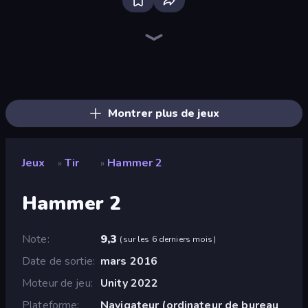
Sniper Mission
SkillWarz
Wild Hunter 3D
ZombieCraft
CS: Chaos Squad
Ships Battlefield 3D
Kirka.io
Command Strike FPS
Fragen
Western Sniper
Grandfather Road Chase: Shooter
Zombie World
Merge Rush Z
Dogfight
Attack of Duty
Sniper Shot: Bullet Time
Mine Shooter 3D
Warfare Area
Montrer plus de jeux
Jeux
Tir
Hammer 2
»
»
Hammer 2
Note
9,3
(
sur les 6 derniers mois
)
Date de sortie
mars 2016
Moteur de jeu
Unity 2022
Plateforme
Navigateur (ordinateur de bureau