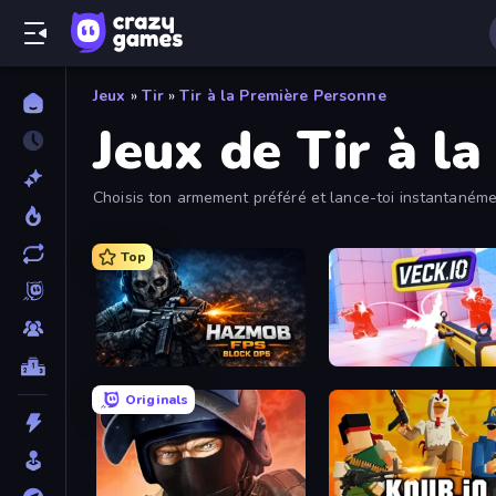
Jeux
»
Tir
»
Tir à la Première Personne
Jeux de Tir à l
Choisis ton armement préféré et lance-toi instantanémen
utilisant le filtre.
Top
Hazmob FPS: Online Shooter
Veck.io
Originals