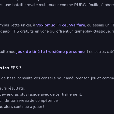
st une bataille royale multijoueur comme PUBG : fouille, élabore
mpas, jette un œil à
Voxiom.io
,
Pixel Warfare
, ou essaie un F
 jeux FPS gratuits en ligne qui offrent un gameplay classique, r
nsulte nos
jeux de tir à la troisième personne
. Les autres ca
 les FPS ?
 de base, consulte ces conseils pour améliorer ton jeu et comme
urs résultats.
u deviendras plus rapide avec de l'entraînement.
tion de ton niveau de compétence.
, alors continue à jouer !