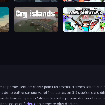
Attack of Duty
Funny Shooter 2
Grandfather Road Chase: Shooter
Cry Islands
Mine Shooter 2: Noob vs Mobs
e te permettent de choisir parmi un arsenal d'armes telles que d
t de te battre sur une variété de cartes en 3D situées dans diff
tion de faire équipe et d'utiliser la stratégie pour dominer les ad
ttent de jouer à
deux
pour encore plus d'action !