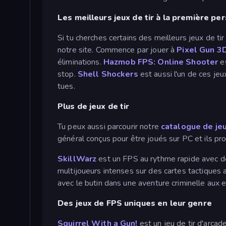
Les meilleurs jeux de tir à la première pe
Si tu cherches certains des meilleurs jeux de tir
notre site. Commence par jouer à
Pixel Gun 3
éliminations.
Hazmob FPS: Online Shooter
es
stop.
Shell Shockers
est aussi l'un de ces je
tues.
Plus de jeux de tir
Tu peux aussi parcourir notre
catalogue de jeu
général conçus pour être joués sur PC et ils pr
SkillWarz
est un FPS au rythme rapide avec
multijoueurs intenses sur des cartes tactique
avec le butin dans une aventure criminelle aux e
Des jeux de FPS uniques en leur genre
Squirrel With a Gun!
est un jeu de tir d'arca