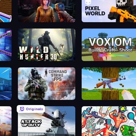
Survival Zone Zombie Outbreak
Pixel World
Wild Hunter 3D
Voxiom.io
Command Strike FPS
Mine Shooter 3D
Originals