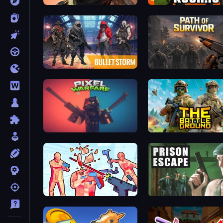
Bullet Force
Kour.io
Bulletstorm
Path of Survivor
Pixel Warfare
The Battleground
Time Shooter 2
Prison Escape