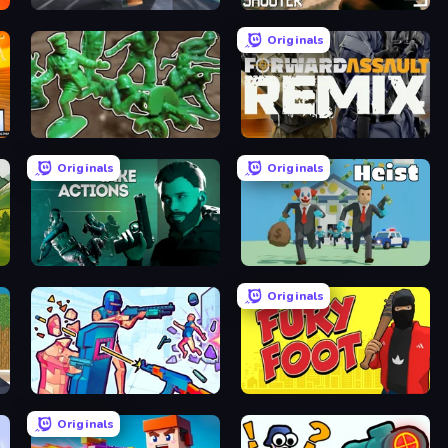
Poxel.io
BodyCamera Shooter
Originals
Soldiers - Capture and Control!
Forward Assault Remix
Originals
Originals
Take Actions
Bank Heist
Originals
Time Shooter 3: SWAT
Fury Foot
Originals