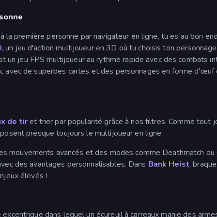
rsonne
 à la première personne par navigateur en ligne, tu es au bon endro
D
, un jeu d'action multijoueur en 3D où tu choisis ton personnage,
t un jeu FPS multijoueur au rythme rapide avec des combats in
ux, avec de superbes cartes et des personnages en forme d'œuf q
x de tir
et trier par popularité grâce à nos filtres. Comme tout 
oposent presque toujours le multijoueur en ligne.
 des mouvements avancés et des modes comme Deathmatch ou
s avec des avantages personnalisables. Dans
Bank Heist
, braqu
njeux élevés !
de excentrique dans lequel un écureuil à carreaux manie des ar