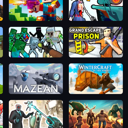
Bit Gun.io
Sniper Shot: Bullet Time
Mine Shooter: Save Your World
Grand Escape: Prison
Mazean
WinterCraft: Survival in the Forest