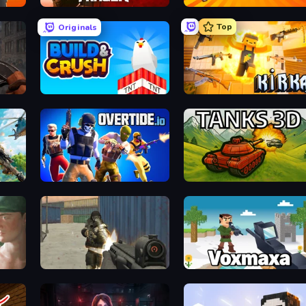
Fragen
Shell Shockers
Top
Originals
Build and Crush
Kirka.io
Overtide.io
Tanks 3D
Masked Forces
Voxmaxa