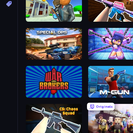
Bank Robbery 3
KS Z
Special Ops: GO
Mini Mine
War Brokers
Muscle Gun.IO
Originals