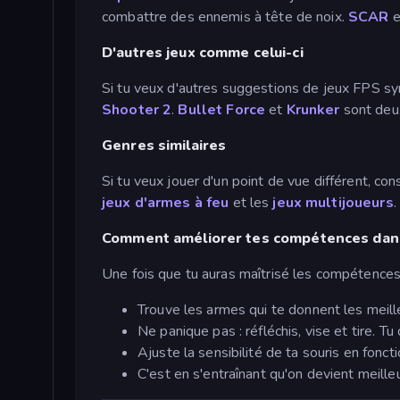
combattre des ennemis à tête de noix.
SCAR
e
D'autres jeux comme celui-ci
Si tu veux d'autres suggestions de jeux FPS sy
Shooter 2
.
Bullet Force
et
Krunker
sont deux
Genres similaires
Si tu veux jouer d'un point de vue différent, co
jeux d'armes à feu
et les
jeux multijoueurs
.
Comment améliorer tes compétences dans
Une fois que tu auras maîtrisé les compétences
Trouve les armes qui te donnent les meille
Ne panique pas : réfléchis, vise et tire. T
Ajuste la sensibilité de ta souris en fonc
C'est en s'entraînant qu'on devient meilleur