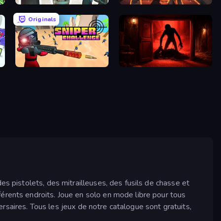
Skibidi Toilets: Infection
Horde Crusher
Originals
Sniper Challenge
Doors Castle
es pistolets, des mitrailleuses, des fusils de chasse et
érents endroits. Joue en solo en mode libre pour tous
versaires. Tous les jeux de notre catalogue sont gratuits,