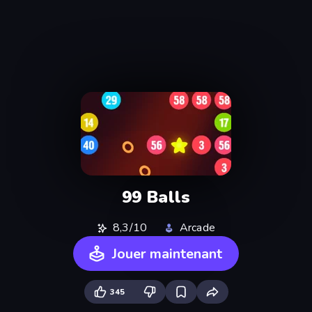
99 Balls
8,3/10
Arcade
Jouer maintenant
345