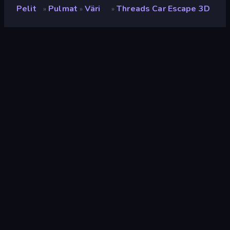
Pelit
Pulmat
Väri
Threads Car Escape 3D
»
»
»
Threads Car Escape 3D
Luokitus
8,0
(
viimeisten 6 kuukauden perusteella
)
Julkaistu
joulukuu 2025
Viimeksi päivitetty
helmikuu 2026
Pelimoottori
Unity 6
Alustat
Selain (tietokone, mobiili,
tabletti), CrazyGames-
sovellus (iOS, Android)
Suunta
Pystykuva
Pulmat
566
Mobile
2 357
Väritys
33
Väri
174
Logiikka
454
Hiiri
1 557