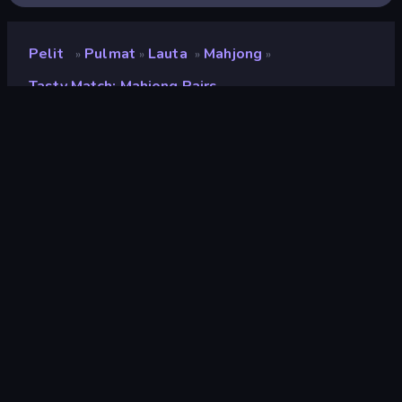
Pelit
Pulmat
Lauta
Mahjong
»
»
»
»
Tasty Match: Mahjong Pairs
Tasty Match: Mahjong
Pairs
Kehittäjä
Yellow Bird Games
Luokitus
7,7
(
viimeisten 6 kuukauden perusteella
)
Julkaistu
syyskuu 2023
Viimeksi päivitetty
maaliskuu 2024
Pelimoottori
HTML5
Alustat
Selain (tietokone, mobiili,
tabletti), CrazyGames-
sovellus (iOS, Android), App