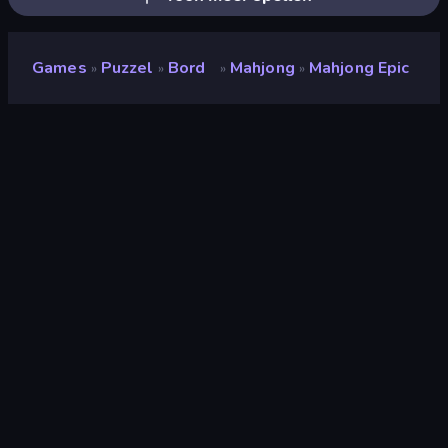
Games
Puzzel
Bord
Mahjong
Mahjong Epic
»
»
»
»
Mahjong Epic
Beoordeling
8,7
(
op basis van de afgelopen 6 maanden
)
Gepubliceerd
april 2026
Game-engine
Unity 6
Platformen
Browser (desktop, mobiel, tablet),
CrazyGames-app (Android)
Oriëntatie
Portret
Puzzel
565
Verbind
63
Mobiel
2.348
Klassieke
74
Mahjong
33
Logica
454