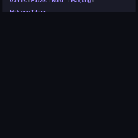
Games
Puzzel
Bord
Mahjong
»
»
»
»
Mahjong Titans
Mahjong Titans
Beoordeling
7,0
(
op basis van de afgelopen 6 maanden
)
Gepubliceerd
augustus 2020
Game-engine
Ruffle
Platformen
Browser (desktop, mobiel, tablet),
CrazyGames-app (iOS, Android),
App Store (Android)
Oriëntatie
Liggend / Staand
Wiki pagina's
Fandom
Puzzel
563
Klassieke
74