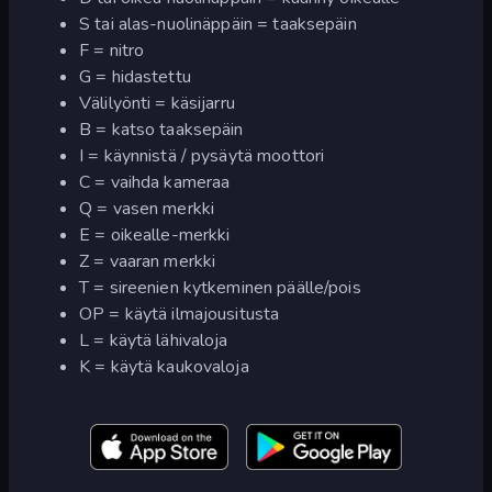
S tai alas-nuolinäppäin = taaksepäin
F = nitro
G = hidastettu
Välilyönti = käsijarru
B = katso taaksepäin
I = käynnistä / pysäytä moottori
C = vaihda kameraa
Q = vasen merkki
E = oikealle-merkki
Z = vaaran merkki
T = sireenien kytkeminen päälle/pois
OP = käytä ilmajousitusta
L = käytä lähivaloja
K = käytä kaukovaloja