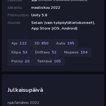
Julkaistu
maaliskuu 2022
Pelimoottori
Unity 5.6
Alustat
Selain (vain työpöytätietokoneet),
App Store (iOS, Android)
Ajo
122
3D
850
Auto
195
Kilpa
53
Driftaus
52
Nopeus
104
Poliisi
20
Tehtävä
105
Julkaisupäivä
njukčamánnu 2022