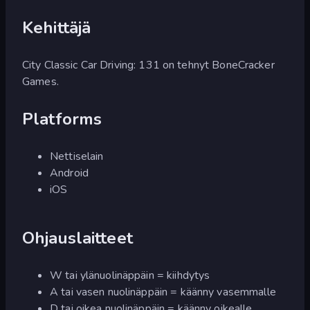
Kehittäjä
City Classic Car Driving: 131 on tehnyt BoneCracker
Games.
Platforms
Nettiselain
Android
iOS
Ohjauslaitteet
W tai ylänuolinäppäin = kiihdytys
A tai vasen nuolinäppäin = käänny vasemmalle
D tai oikea nuolinäppäin = käänny oikealle