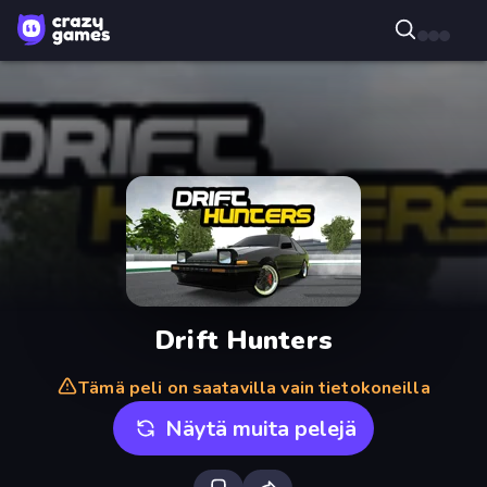
Drift Hunters
Tämä peli on saatavilla vain tietokoneilla
Näytä muita pelejä