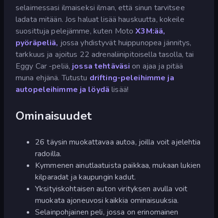
selaimessasi ilmaiseksi ilman, että sinun tarvitsee
ladata mitään. Jos haluat lisää hauskuutta, kokeile
suosittuja pelejämme, kuten Moto
X3M:ää,
pyöräpeliä,
jossa yhdistyvät huippunopea jännitys,
tarkkuus ja ajoitus 22 adrenaliinipitoisella tasolla, tai
Eggy Car -peliä,
jossa tehtäväsi
on ajaa ja pitää
muna ehjänä. Tutustu
drifting-peleihimme ja
autopeleihimme ja löydä
lisää!
Ominaisuudet
26 täysin muokattavaa autoa, joilla voit ajelehtia
radoilla.
Kymmenen ainutlaatuista paikkaa, mukaan lukien
kilparadat ja kaupungin kadut.
Yksityiskohtaisen auton virityksen avulla voit
muokata ajoneuvosi kaikkia ominaisuuksia.
Selainpohjainen peli, jossa on erinomainen