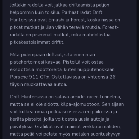
Joillakin radoilla voit jatkaa driftaamista paljon
helpommin kuin toisilla. Parhaat radat Drift
Huntersissa ovat Emashi ja Forest, koska niissä on
pitkät mutkat ja liian vähän teräviä mutkia. Forest-
radalla on pisimmät mutkat, mikä mahdollistaa
pitkäkestoisimmat driftit.
Mitä pidempään driftaat, sitä enemmän
pistekertoimesi kasvaa. Pisteillä voit ostaa
eksoottisia moottoreita, kuten huipputehokkaan
Porsche 911 GT:n. Ostettavissa on yhteensä 26
täysin muokattavaa autoa.
Drift Huntersissa on sulava arcade-racer-tunnelma,
mutta se ei ole sidottu kilpa-ajomuotoon. Sen sijaan
voit kulkea omaa polkuasi useissa eri paikoissa ja
kerätä pisteitä, joilla voit ostaa uusia autoja ja
päivityksiä. Grafiikat ovat mainiot verkkoon nähden,
mutta peliä voi pelata myös matalan suorituskyvyn