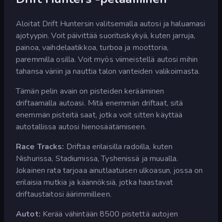
Aloitat Drift Huntersin valitsemalla autosi ja haluamasi
ajotyypin. Voit päivittää suorituskykyä, kuten jarruja,
painoa, vaihdelaatikkoa, turboa ja moottoria,
paremmilla osilla. Voit myös viimeistellä autosi mihin
tahansa väriin ja nauttia talon vanteiden valikoimasta.
Tämän pelin avain on pisteiden kerääminen
driftaamalla autoasi. Mitä enemmän driftaat, sitä
enemmän pisteitä saat, jotka voit sitten käyttää
autotallissa autosi hienosäätämiseen.
Race Tracks:
Driftaa erilaisilla radoilla, kuten
Nishurissa, Stadiumissa, Tyshenissä ja muualla.
Jokainen rata tarjoaa ainutlaatuisen ulkoasun, jossa on
erilaisia mutkia ja käännöksiä, jotka haastavat
driftaustaitosi äärimmilleen.
Autot:
Kerää vähintään 8500 pistettä autojen