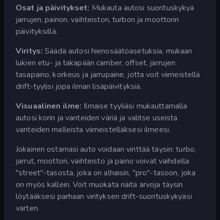
Osat ja päivitykset:
Mukauta autosi suorituskykyä
jarrujen, painon, vaihteiston, turbon ja moottorin
päivityksillä.
Viritys:
Säädä autosi hienosäätöasetuksia, mukaan
lukien etu- ja takapään camber, offset, jarrujen
tasapaino, korkeus ja jarrupaine, jotta voit viimeistellä
drift-tyylisi jopa ilman lisäpäivityksiä.
Visuaalinen ilme:
Ilmaise tyyliäsi mukauttamalla
autosi korin ja vanteiden väriä ja valitse useista
vanteiden malleista viimeistelläksesi ilmeesi.
Jokainen ostamasi auto voidaan virittää täysin: turbo,
jarrut, moottori, vaihteisto ja paino voivat vaihdella
"street"-tasosta, joka on alhaisin, "pro"-tasoon, joka
on myös kallein. Voit muokata näitä arvoja täysin
löytääksesi parhaan virityksen drift-suorituskykyäsi
varten.