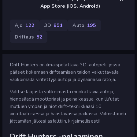
App Store (iOS, Android)
Ajo
122
3D
851
Auto
195
Driftaus
52
Drift Hunters on ilmaispelattava 3D-autopeli, jossa
pääset kokemaan driftaamisen taidon vaikuttavalla
valikoimalla viritettyjä autoja ja dynaamisia ratoja.
Valitse laajasta valikoimasta muokattavia autoja,
hienosäädä moottoriasi ja paina kaasua, kun liu'utat
mutkien ympäri ja hiot drift-tekniikkaasi 10
ainutlaatuisessa ja haastavassa paikassa. Valmistaudu
jättämään jälkesi asfalttiin, kirjaimellisesti!
Drift Hunters -pelaaminen