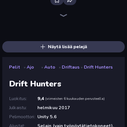
Racing Limits
Real Car Driving
Obby: Car Crash Sandbox
Hustle & Drift in ZIL
Drive Quest
Deadly Descent
Decorate My BMW M5
Xtreme DRIFT Racing
Highway Racer
City Car Driving Simulator: Ultimate 2
Crash Skill Racing
Case Simulator: Cars
Rally Racer Dirt
Racing: Online!
Deadly Rally
BMG: Ragdoll Playground
Real Drift World
Highway Racer 2
Näytä lisää pelejä
Pelit
Ajo
Auto
Driftaus
Drift Hunters
»
»
»
»
Drift Hunters
Luokitus
9,4
(
viimeisten 6 kuukauden perusteella
)
Julkaistu
helmikuu 2017
Pelimoottori
Unity 5.6
Alustat
Selain (vain työpöytätietokoneet),