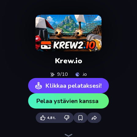
Krew.io
9/10
.io
Klikkaa pelataksesi!
Pelaa ystävien kanssa
4,8 t.