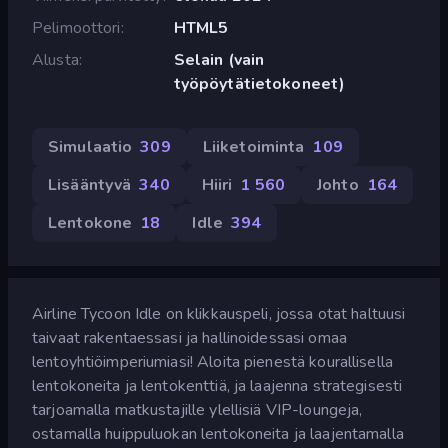
Pelimoottori
HTML5
Alusta
Selain (vain
työpöytätietokoneet)
Simulaatio
309
Liiketoiminta
109
Lisääntyvä
340
Hiiri
1 560
Johto
164
Lentokone
18
Idle
394
Airline Tycoon Idle on klikkauspeli, jossa otat haltuusi
taivaat rakentaessasi ja hallinoidessasi omaa
lentoyhtiöimperiumiasi! Aloita pienestä kourallisella
lentokoneita ja lentokenttiä, ja laajenna strategisesti
tarjoamalla matkustajille ylellisiä VIP-loungeja,
ostamalla huippuluokan lentokoneita ja laajentamalla