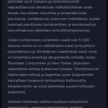
pitämään sinut mukana (ja rentoutuneena!)
napsauttaessasi laivastoasi mahdollisimman usein
ilmaan, kasvattaen tulovirtaa ja avaamalla lisää
päivityksiä. Lentäkää niin usein kuin mahdollista, ja pian
huomaat päivittäväsi lentokenttiäsi ja lentokoneitasi
kasvattaaksesi vähitellen lentoyhtiöimperiumiasi.
Uuden lentokoneen ostaminen vaatii noin 5 000
dollaria, mutta se on välttämätön askel lentoyhtiösi
laajentamisessa. Kerätäksesi vaadittavat varat, sinun
on lennettävä koneitasi alkuperäisille reiteille, kuten
Roomaan, Lontooseen ja New Yorkiin, järjestäen
säännöllisiä lentoja lisätäksesi tulojasi. Tavoitteena on
hallita näitä reittejä ja laajentua uusiin kaupunkeihin
kasvattaen tasaisesti lentoyhtiösi kattavuutta.
Jokainen lento vie sinut lähemmäs uusien kohteiden
avaamista,
Jokainen tekemäsi valinta muokkaa lentoyhtiösi
menestystä - laajenna lentoreittejä, optimoi