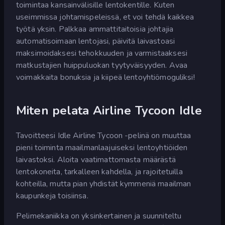
toimintaa kansainvälisille lentokentille. Kuten
useimmissa johtamispeleissä, et voi tehdä kaikkea
työtä yksin. Palkkaa ammattitaitoisia johtajia
automatisoimaan lentojasi, päivitä laivastoasi
maksimoidaksesi tehokkuuden ja varmistaaksesi
matkustajien huippuluokan tyytyväisyyden. Avaa
voimakkaita bonuksia ja kiipeä lentoyhtiömoguliksi!
Miten pelata Airline Tycoon Idle
Tavoitteesi Idle Airline Tycoon -pelinä on muuttaa
pieni toiminta maailmanlaajuiseksi lentoyhtiöiden
laivastoksi. Aloita vaatimattomasta määrästä
lentokoneita, tarkalleen kahdella, ja rajoitetuilla
kohteilla, mutta pian yhdistät kymmeniä maailman
kaupunkeja toisiinsa.
Pelimekaniikka on yksinkertainen ja suunniteltu