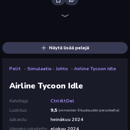
Bus Simulator: EVO
Sandbox City
Grow A Garden | Growden.io
Bad Cat Prankster
Driving School Simulator
High School Popular Girls
Pregnant Mother Simulator
Cat and Granny
Truck Simulator: European Roads
Bartender The Right Mix
KiKi World
City Constructor
Sprunki
Cat Life Simulator: Devil Cat
Obby: Ride Carts
Bus Simulator Real
Toonle
Bad Cat - Granny's Return
Näytä lisää pelejä
Pelit
Simulaatio
Johto
Airline Tycoon Idle
»
»
»
Airline Tycoon Idle
Kehittäjä
Ctrl4ltDel
Luokitus
9,5
(
viimeisten 6 kuukauden perusteella
)
Julkaistu
heinäkuu 2024
Viimeksi päivitetty
elokuu 2024