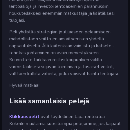
lentoaikoja ja investoi lentoasemien parannuksiin
houkutellaksesi enemmän matkustajia ja lisätäksesi
tulojasi.
Peli yhdistää strategian joutilaaseen pelaamiseen,
mahdollistaen voittojen ansaitsemisen yhdellä
napsautuksella. Älä kuitenkaan vain istu ja katsele -
tehokas johtaminen on avain menestykseen.
Suunnittele tarkkaan reittisi kaupunkien välillä
varmistaaksesi sujuvan toiminnan ja tasaiset voitot,
välttäen kalliita virheitä, jotka voisivat häiritä lentojasi.
Hyvää matkaa!
Lisää samanlaisia pelejä
Klikkauspelit
ovat täydellinen tapa rentoutua.
Kokeile muutamia suosituimpia pelejämme, jos kaipaat