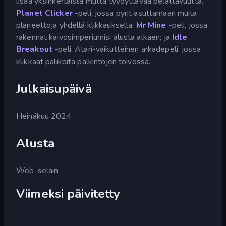
lisää yksinkertaista mutta tyydyttävää pelattavuutta.
Planet Clicker
-peli, jossa pyrit asuttamaan muita
planeettoja yhdellä klikkauksella;
Mr Mine
-peli, jossa
rakennat kaivosimperiumisi alusta alkaen; ja
Idle
Breakout
-peli, Atari-vaikutteinen arkadepeli, jossa
klikkaat palikoita palkintojen toivossa.
Julkaisupäivä
Heinäkuu 2024
Alusta
Web-selain
Viimeksi päivitetty