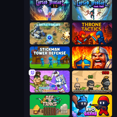
Cursed Treasure 1.5
Cursed Treasure Level Pack
Battle for the Galaxy
Throne Tactics
Stickman Tower Defense Idle 3D
WarLink: Crown & Clash
Human Leap: Evolution
Raid Heroes: Sword and Magic
Age of Tanks Warriors: TD War
Evo Gears