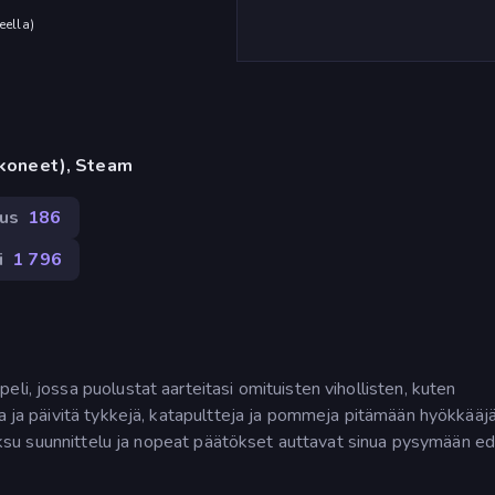
eella
)
okoneet), Steam
us
186
i
1 796
li, jossa puolustat aarteitasi omituisten vihollisten, kuten
ta ja päivitä tykkejä, katapultteja ja pommeja pitämään hyökkääj
 fiksu suunnittelu ja nopeat päätökset auttavat sinua pysymään ed