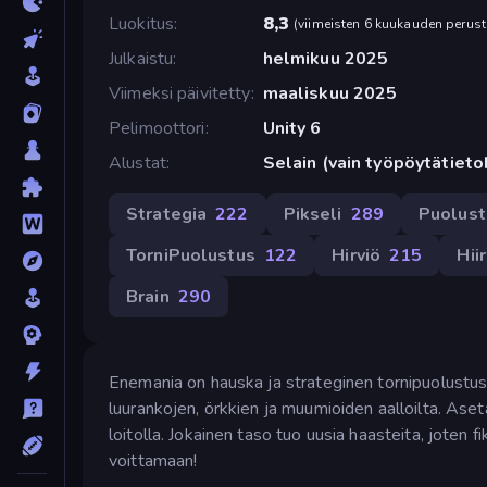
Luokitus
8,3
(
viimeisten 6 kuukauden perust
Julkaistu
helmikuu 2025
Viimeksi päivitetty
maaliskuu 2025
Pelimoottori
Unity 6
Alustat
Selain (vain työpöytätiet
Strategia
222
Pikseli
289
Puolust
TorniPuolustus
122
Hirviö
215
Hiir
Brain
290
Enemania on hauska ja strateginen tornipuolustuspe
luurankojen, örkkien ja muumioiden aalloilta. Ase
loitolla. Jokainen taso tuo uusia haasteita, joten
voittamaan!