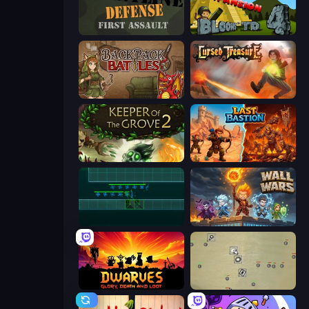
Frontline Defense
Bloons Tower Defense 4 Expansion
Backpack Battles
Cursed Treasure
Keeper of the Grove 2
Last Bastion
Vector TD
Wall Wars
Dwarves: Glory, Death, and Loot
Desktop Tower Defense