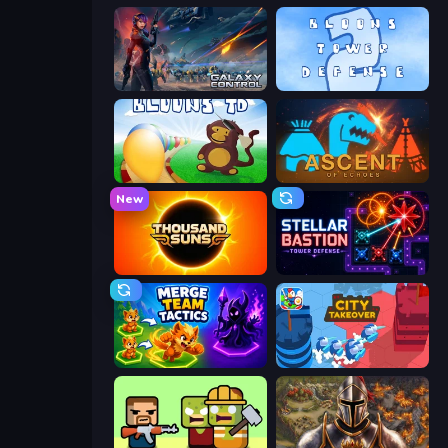
Galaxy Control: 3D Strategy
Bloons Tower Defense 2
Bloons Tower Defense
Ascent of Echoes
New
Thousand Suns
Stellar Bastion
Merge Team Tactics
City Takeover