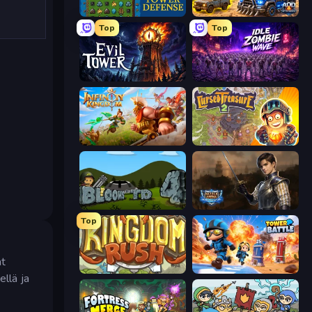
Tower Swap
AOD - Art Of Defense
Top
Top
Evil Tower
Idle Zombie Wave: Survivors
Infinity Kingdom
Cursed Treasure 2
Bloons Tower Defense 4
Battle Arena
Top
ät
Kingdom Rush
Tower Battle
ellä ja