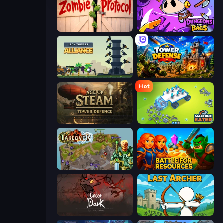
Zombie Protocol
Dungeons and Bags
Iron Towers Alliance
Tower Defense
Hot
Age of Steam Tower Defence
Machine Eater
Takeover
Battle for Resources
UnderDark: Defense
Last Archer