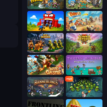
Fortress Merge
Raid Heroes: Total War
TimeWarriors
Day D Tower Rush
Age of Heroes
Tower Defense Clash
Wild Castle TD: Grow Empire
Tavern Rumble: Roguelike Card
Hot
Bannerlings
Base Defence