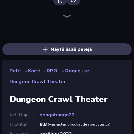
Bloxd.io
Ragdoll Archers
EvoWars.io
Piece of Cake: Merge and Bake
Veck.io
Racing Limits
Traffic Rider
Mahjongg Solitaire
Screw Out: Bolts and Nuts
Words of Wonders
Piles of Mahjong
Designville: Merge & Design
Miniblox
Space Waves
Stickman Clash
SkillWarz
Fortzone Battle Royale
Arrow Escape
Näytä lisää pelejä
Pelit
Kortti
RPG
Roguelike
»
»
»
»
Dungeon Crawl Theater
Dungeon Crawl Theater
Kehittäjä
bongobango22
Luokitus
8,8
(
viimeisten 6 kuukauden perusteella
)
Julkaistu
kesäkuu 2022