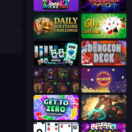
Pocketro
Cosmic Card Crasher
Daily Solitaire Challenge
Classic Card Games Collection
Merge Royal
Dungeon Deck
Cards Keeper
Las Vegas Poker
Get to Zero
Dungeon of Terror