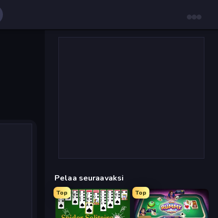
Pelaa seuraavaksi
Top
Top