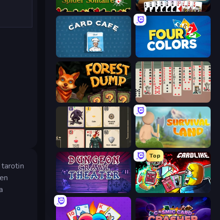
Spider Solitaire
Gin Rummy Mania
Card Cafe
Four Colors
Forest Dump
Spider Solitaire 2 Suits
Forward
Survival Land
Top
tarotin
sen
a
Dungeon Crawl Theater
Cardlike