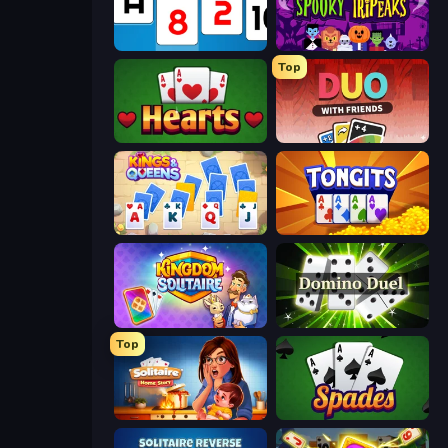
Social Solitaire
Spooky Tripeaks
Top
Hearts: Classic
DUO With Friends
Kings and Queens Solitaire TriPeaks
Tongits
Kingdom Solitaire
Domino Duel
Top
Solitaire Home Story
Spades