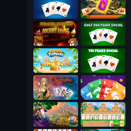
Solitaire Reverse
Solitaire: The Great Journey
Pyramid Solitaire Ancient Egypt
Golf Solitaire
Solitaire TriPeaks
Tri Peaks Social
Emerland Solitaire Endless Journey
Foono Online Multiplayer
Emerland Solitaire Card Game
Magic Towers Solitaire