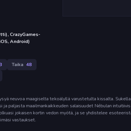
etti), CrazyGames-
iOS, Android)
3
Taika
48
syä neuvoa maagiselta tekoälyllä varustetulta kissalta. Sukella 
 ja paljasta maailmankaikkeuden salaisuudet Nébulan intuitiivi
polkuasi jokaisen kortin vedon myötä, ja se yhdistelee esoteerist
simäsi vastaukset.