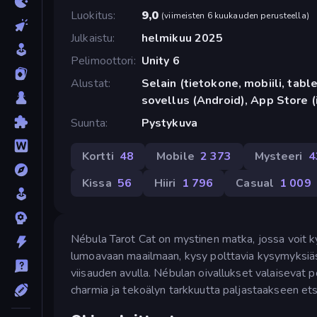
Luokitus
9,0
(
viimeisten 6 kuukauden perusteella
)
Julkaistu
helmikuu 2025
Pelimoottori
Unity 6
Alustat
Selain (tietokone, mobiili, tabl
sovellus (Android), App Store (
Suunta
Pystykuva
Kortti
48
Mobile
2 373
Mysteeri
4
Kissa
56
Hiiri
1 796
Casual
1 009
Nébula Tarot Cat on mystinen matka, jossa voit ky
lumoavaan maailmaan, kysy polttavia kysymyksiäsi
viisauden avulla. Nébulan oivallukset valaisevat 
charmia ja tekoälyn tarkkuutta paljastaakseen et