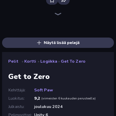
Bloxd.io
Ragdoll Archers
EvoWars.io
Piece of Cake: Merge and Bake
Veck.io
Racing Limits
Traffic Rider
Mahjongg Solitaire
Screw Out: Bolts and Nuts
Words of Wonders
Piles of Mahjong
Designville: Merge & Design
Miniblox
Space Waves
Stickman Clash
SkillWarz
Fortzone Battle Royale
Arrow Escape
Näytä lisää pelejä
Pelit
Kortti
Logiikka
Get To Zero
»
»
»
Get to Zero
Kehittäjä
Soft Paw
Luokitus
9,2
(
viimeisten 6 kuukauden perusteella
)
Julkaistu
joulukuu 2024
Pelimoottori
Unity 6