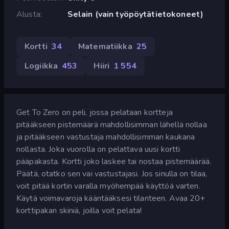
Alusta
Selain (vain työpöytätietokoneet)
Kortti
34
Matematiikka
25
Logiikka
453
Hiiri
1 554
Get To Zero on peli, jossa pelataan kortteja
pitääkseen pistemäärä mahdollisimman lähellä nollaa
ja pitääkseen vastustaja mahdollisimman kaukana
nollasta. Joka vuorolla on pelattava uusi kortti
pääpakasta. Kortti joko laskee tai nostaa pistemäärää.
Päätä, otatko sen vai vastustajasi. Jos sinulla on tilaa,
voit pitää kortin varalla myöhempää käyttöä varten.
Käytä voimavaroja kääntääksesi tilanteen. Avaa 20+
korttipakan skiniä, joilla voit pelata!