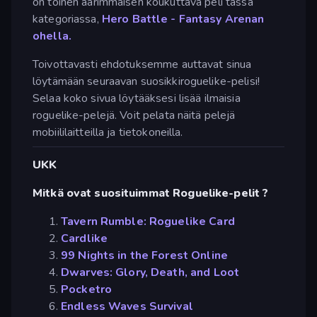
on toinen äärimmäisen koukuttava peli tässä
kategoriassa,
Hero Battle - Fantasy Arenan
ohella.
Toivottavasti ehdotuksemme auttavat sinua
löytämään seuraavan suosikkiroguelike-pelisi!
Selaa koko sivua löytääksesi lisää ilmaisia
roguelike-pelejä. Voit pelata näitä pelejä
mobiililaitteilla ja tietokoneilla.
UKK
Mitkä ovat suosituimmat Roguelike-pelit ?
Tavern Rumble: Roguelike Card
Cardlike
99 Nights in the Forest Online
Dwarves: Glory, Death, and Loot
Pocketro
Endless Waves Survival