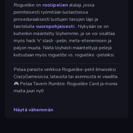
Roguelike on
roolipelien
alalaji, jossa
perinteisesti ryömitään luolastoissa
proseduraalisesti luotujen tasojen läpi ja
taisteluita
vuoropohjaisesti
. Nykyään se on
kuitenkin määritelty löyhemmin, ja se voi sisältää
myös hack 'n' slash -pelin, meta-etenemisen ja
paljon muuta. Näitä löyhästi määriteltyjä pelejä
kutsutaan myös roguelite vs. roguelike -peleiksi.
Pelaa parasta verkkoa Roguelike-pelit ilmaiseksi
CrazyGamesissa, latausta tai asennusta ei vaadita.
🎮 Pelaa Tavern Rumble: Roguelike Card ja monia
muita juuri nyt!
Näytä vähemmän