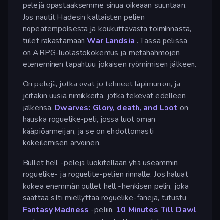
pelejä opastaaksemme sinua oikeaan suuntaan.
Jos nautit Hadesin kaltaisten pelien
nopeatempoisesta ja koukuttavasta toiminnasta,
tulet rakastamaan
War Landsia
. Tässä pelissä
on ARPG-luolastokokemus ja metahahmojen
eteneminen tapahtuu jokaisen ryömimisen jälkeen.
On pelejä, jotka ovat jo tehneet läpimurron, ja
joitakin uusia nimikkeitä, jotka tekevät edelleen
jälkensä.
Dwarves: Glory, death, and Loot
on
hauska roguelike-peli, jossa luot oman
kääpiöarmeijan, ja se on ehdottomasti
kokeilemisen arvoinen.
Bullet hell -pelejä luokitellaan yhä useammin
roguelike- ja roguelite-pelien rinnalle. Jos haluat
kokea enemmän bullet hell -henkisen pelin, joka
saattaa silti miellyttää roguelike-faneja, tutustu
Fantasy Madness
-peliin.
10 Minutes Till Dawl