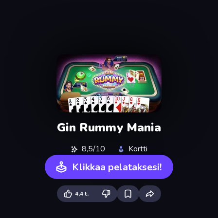
Gin Rummy Mania
8,5/10
Kortti
Klikkaa pelataksesi!
4,4 t.