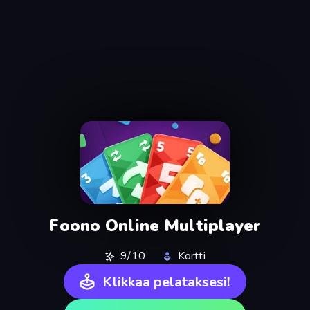
Foono Online Multiplayer
9/10
Kortti
Klikkaa pelataksesi!