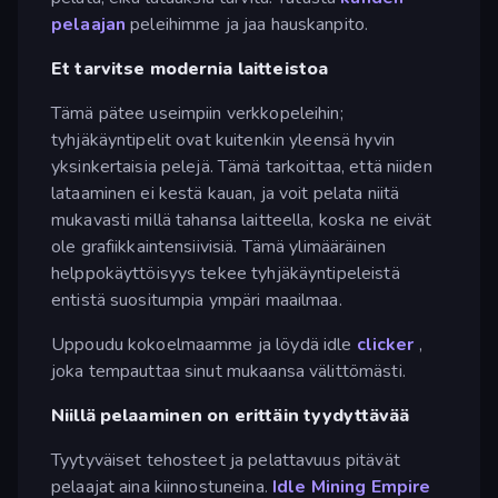
pelaajan
peleihimme ja jaa hauskanpito.
Et tarvitse modernia laitteistoa
Tämä pätee useimpiin verkkopeleihin;
tyhjäkäyntipelit ovat kuitenkin yleensä hyvin
yksinkertaisia pelejä. Tämä tarkoittaa, että niiden
lataaminen ei kestä kauan, ja voit pelata niitä
mukavasti millä tahansa laitteella, koska ne eivät
ole grafiikkaintensiivisiä. Tämä ylimääräinen
helppokäyttöisyys tekee tyhjäkäyntipeleistä
entistä suositumpia ympäri maailmaa.
Uppoudu kokoelmaamme ja löydä idle
clicker
,
joka tempauttaa sinut mukaansa välittömästi.
Niillä pelaaminen on erittäin tyydyttävää
Tyytyväiset tehosteet ja pelattavuus pitävät
pelaajat aina kiinnostuneina.
Idle Mining Empire