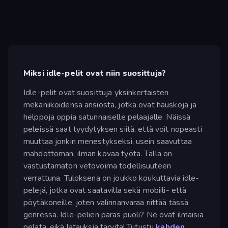
Miksi idle-pelit ovat niin suosittuja?
Idle-pelit ovat suosittuja yksinkertaisten
mekaniikoidensa ansiosta, jotka ovat hauskoja ja
helppoja oppia satunnaiselle pelaajalle. Näissä
peleissä saat tyydytyksen siitä, että voit nopeasti
muuttaa jonkin menestykseksi, usein saavuttaa
mahdottoman, ilman kovaa työtä. Tällä on
vastustamaton vetovoima todellisuuteen
verrattuna. Tuloksena on joukko koukuttavia idle-
pelejä, jotka ovat saatavilla sekä mobiili- että
pöytäkoneille, joten valinnanvaraa riittää tässä
genressä. Idle-pelien paras puoli? Ne ovat ilmaisia
pelata, eikä latauksia tarvita! Tutustu
kahden