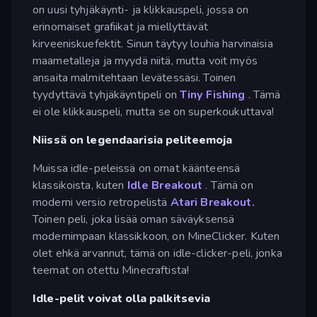
on uusi tyhjäkäynti- ja klikkauspeli, jossa on
erinomaiset grafiikat ja miellyttävät
kirveeniskuefektit. Sinun täytyy louhia harvinaisia
maametalleja ja myydä niitä, mutta voit myös
ansaita malmitehtaan levätessäsi. Toinen
tyydyttävä tyhjäkäyntipeli on
Tiny Fishing
. Tämä
ei ole klikkauspeli, mutta se on superkoukuttava!
Niissä on legendaarisia peliteemoja
Muissa idle-peleissä on omat käänteensä
klassikoista, kuten
Idle Breakout
. Tämä on
moderni versio retropelistä
Atari Breakout.
Toinen peli, joka lisää oman säväyksensä
modernimpaan klassikkoon, on MineClicker. Kuten
olet ehkä arvannut, tämä on idle-clicker-peli, jonka
teemat on otettu Minecraftista!
Idle-pelit voivat olla palkitsevia