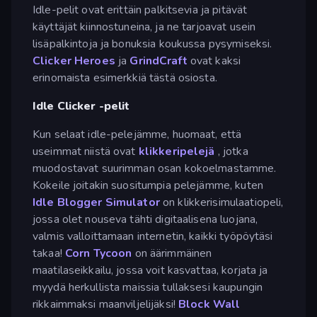
Idle-pelit ovat erittäin palkitsevia ja pitävät
käyttäjät kiinnostuneina, ja ne tarjoavat usein
lisäpalkintoja ja bonuksia koukussa pysymiseksi.
Clicker Heroes
ja
GrindCraft
ovat kaksi
erinomaista esimerkkiä tästä osiosta.
Idle Clicker -pelit
Kun selaat idle-pelejämme, huomaat, että
useimmat niistä ovat
klikkeripelejä
, jotka
muodostavat suurimman osan kokoelmastamme.
Kokeile joitakin suositumpia pelejämme, kuten
Idle Blogger Simulator
on klikkerisimulaatiopeli,
jossa olet nouseva tähti digitaalisena luojana,
valmis valloittamaan internetin, kaikki työpöytäsi
takaa!
Corn Tycoon
on äärimmäinen
maatilaseikkailu, jossa voit kasvattaa, korjata ja
myydä herkullista maissia tullaksesi kaupungin
rikkaimmaksi maanviljelijäksi!
Block Wall