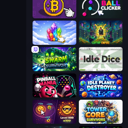
Money Maker
Satisfying Ball Clicker
Crystalia Idle Clicker
Laptop Empire
Swarm Survivor
Idle Dice
Pinball Mania
Idle Planet Destroyer
Dominate All Shapes
Tower Core Survivors