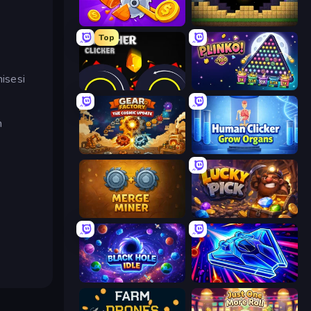
Farm Ring Idle
Pickaxe Crusher Idle
Top
misesi
Crusher Clicker
PLINKO!
n
Gear Factory
Human Clicker: Grow Organs
Merge Miner
Lucky Pick
Black Hole Idle
Stellar Swarm