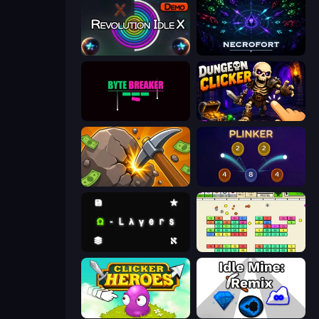
Revolution Idle X
Necrofort
Byte Breaker Incremental
Dungeon Clicker
Mine Clicker
Plinker
Omega Layers
Idle Breakout
Clicker Heroes
Idle Mine: Remix