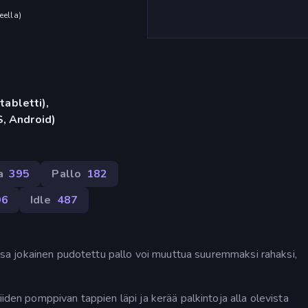
eella
)
tabletti),
, Android)
a
395
Pallo
182
96
Idle
487
jossa jokainen pudotettu pallo voi muuttua suuremmaksi rahaksi,
iiden pomppivan tappien läpi ja kerää palkintoja alla olevista