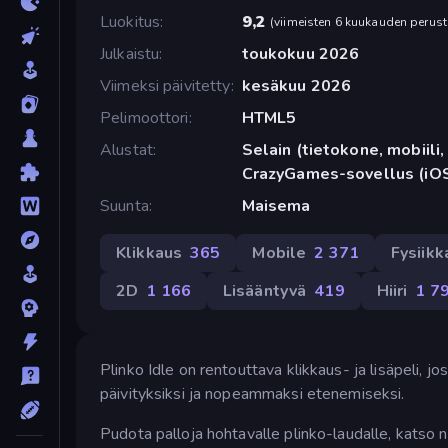
Luokitus
9,2
(
viimeisten 6 kuukauden perust
Julkaistu
toukokuu 2026
Viimeksi päivitetty
kesäkuu 2026
Pelimoottori
HTML5
Alustat
Selain (tietokone, mobiili, 
CrazyGames-sovellus (iOS
Suunta
Maisema
Klikkaus
365
Mobile
2 371
Fysiikk
2D
1 166
Lisääntyvä
419
Hiiri
1 7
Plinko Idle on rentouttava klikkaus- ja lisäpeli, 
päivityksiksi ja nopeammaksi etenemiseksi.
Pudota palloja hohtavalle plinko-laudalle, katso n