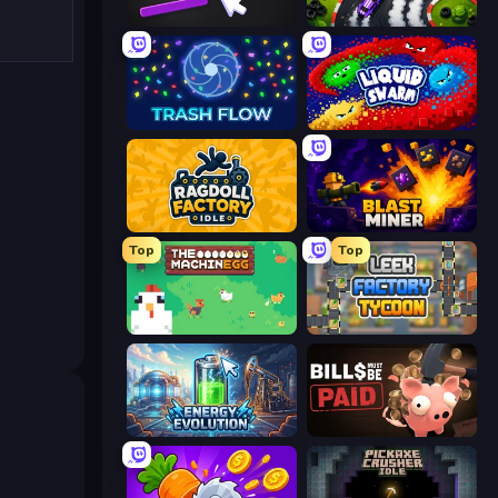
Pong Clicker
Drift Tycoon
Trash Flow
Liquid Swarm
Ragdoll Factory Idle
Blast Miner
Top
Top
The MachinEGG
Leek Factory Tycoon
Energy Evolution
Bills Must Be Paid