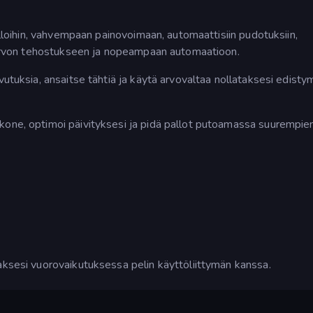
palloihin, vahvempaan painovoimaan, automaattisiin pudotuksiin,
en arvon tehostukseen ja nopeampaan automaatioon.
vutuksia, ansaitse tähtiä ja käytä arvovaltaa nollataksesi edisty
kone, optimoi päivityksesi ja pidä pallot putoamassa suurempie
aksesi vuorovaikutuksessa pelin käyttöliittymän kanssa.