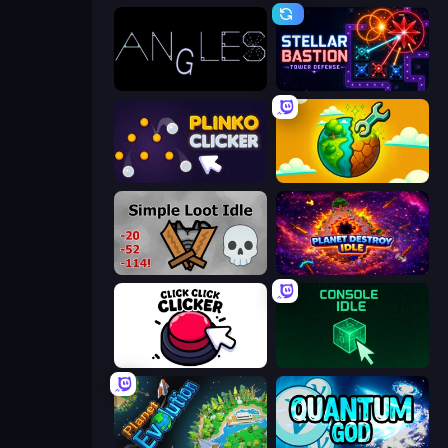
Angles
Stellar Bastion
Plinko Clicker
Land Explorers: Merge & Build
Simple Loot Idle
Planet Destroy Idle
Click Click Clicker
Console Idle