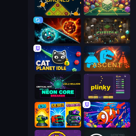
Farm Drones
Just One More Roll
PlanetCrush 2
Cubidle
Cat Planet Idle
Ascent of Echoes
Neon Core Breaker
Plinky
Pumpkin Defense: Merge Cannon
Fish Catch Idle