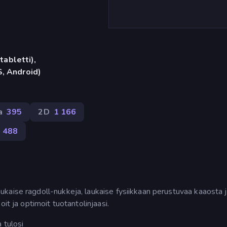
tabletti),
, Android)
a
395
2D
1 166
488
aukaise ragdoll-nukkeja, laukaise fysiikkaan perustuvaa kaaosta 
it ja optimoit tuotantolinjaasi.
 tulosi