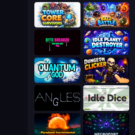
Tower Core Survivors
Ball Battle Simulator
Byte Breaker Incremental
Idle Planet Destroyer
Quantum God
Dungeon Clicker
Angles
Idle Dice