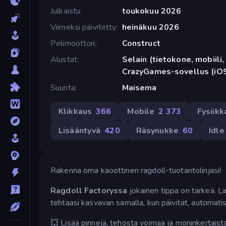
Julkaistu
toukokuu 2026
Viimeksi päivitetty
heinäkuu 2026
Pelimoottori
Construct
Alustat
Selain (tietokone, mobiili, 
CrazyGames-sovellus (iOS
Suunta
Maisema
Klikkaus
366
Mobile
2 373
Fysiikk
Lisääntyvä
420
Räsynukke
60
Idle
Rakenna oma kaoottinen ragdoll-tuotantolinjasi!
Ragdoll Factoryssa
jokainen tippa on tärkeä. L
tehtaasi kasvavan samalla, kun päivität, automatiso
💥 Lisää pinnejä, tehosta voimaa ja moninkertaista