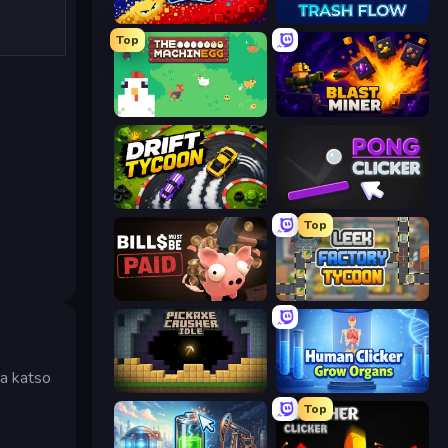
Liquid Swarm
Trash Flow
Top
The MachinEGG
Blast Miner
Drift Tycoon
Pong Clicker
Top
Bills Must Be Paid
Leek Factory Tycoon
ja katso
Pickaxe Crusher Idle
Human Clicker: Grow Organs
Top