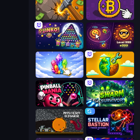
Mine Clicker
Money Maker
PLINKO!
Dominate All Shapes
Crystalia Idle Clicker
Land Explorers: Merge & Build
Pinball Mania
Swarm Survivor
Mystery Digger
Stellar Bastion