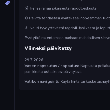
💰 Tienaa rahaa jokaisesta ragdoll-iskusta
⚙️ Päivitä tehdastasi avataksesi nopeamman tuo
🪆 Nauti tyydyttävästä ragdoll-fysiikasta ja lop
Pystytkö rakentamaan parhaan mahdollisen räsy
Viimeksi päivitetty
29.7.2026
Vasen napsautus / napautus:
Napsauta pelialue
painikkeita ostaaksesi päivityksiä.
Valikon navigointi:
Käytä hiirtä tai kosketusnäyt