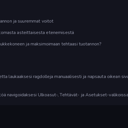
tannon ja suuremmat voitot
uttomasta asteittaisesta etenemisestä
nukkekoneen ja maksimoimaan tehtaasi tuotannon?
tta laukaaksesi ragdolleja manuaalisesti ja napsauta oikean siv
töä navigoidaksesi Ulkoasut-, Tehtävät- ja Asetukset-valikoissa