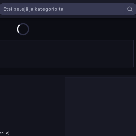
eella
)