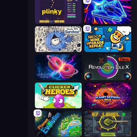
Plinky
Stellar Swarm
Doodle RPG Survivor
Shoot Mine Upgrade Repeat
Universe Maker
Revolution Idle X
Clicker Heroes
Planet Destroy Idle
Planet Evolution: Idle Clicker
Tank Evolution