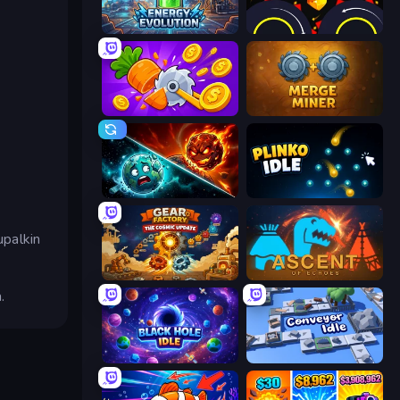
Energy Evolution
Crusher Clicker
Farm Ring Idle
Merge Miner
PlanetCrush 2
Plinko Idle
upalkin
Gear Factory
Ascent of Echoes
.
Black Hole Idle
Conveyor Idle