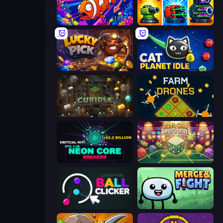
Fish Catch Idle
Pumpkin Defense: Merge Cannon
Lucky Pick
Cat Planet Idle
Cubidle
Farm Drones
Neon Core Breaker
Just One More Roll
Satisfying Ball Clicker
Merge & Fight