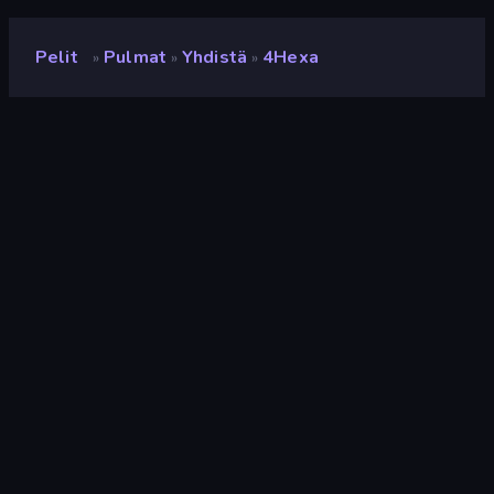
Pelit
Pulmat
Yhdistä
4Hexa
»
»
»
4Hexa
Kehittäjä
Onduck Games
Luokitus
8,4
(
viimeisten 6 kuukauden perusteella
)
Julkaistu
syyskuu 2025
Viimeksi päivitetty
syyskuu 2025
Pelimoottori
HTML5
Alustat
Selain (tietokone, mobiili,
tabletti), CrazyGames-
sovellus (iOS, Android)
Suunta
Vaaka / Pysty