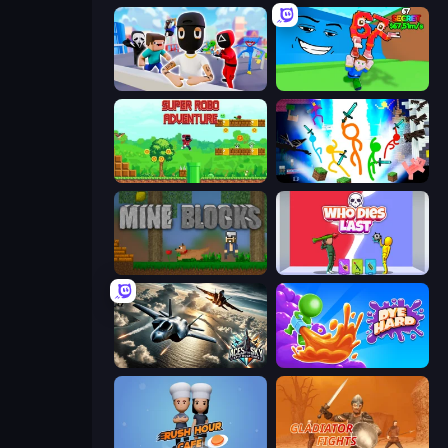
Mr. Dude: Online Multiverse Challenge
Escape Tsunami for Brainrots!
Super Robo - Adventure
Stickman Epic
Mine Blocks
Who Dies Last?
Aces of the Sky: Epic Dogfights
Dye Hard