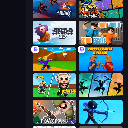
Stickman Rebirth
Escape From Prison Multiplayer
Ships 3D
Obby World: Squid Escape
Throw a Lucky Block
Puppet Fighter 2 Player
Brainrot Arena Online
Shadow Ninja Revenge
Playground
Archers Random