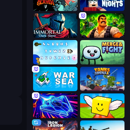
Tailed Demon Slayer
99 Nights (Bloxd.io)
Immortal: Dark Slayer
Zombie Lab Escape
Bloons Tower Defense 3
Merge & Fight
War Sea
Tanks Arena io: Craft & Combat
Stellar Swarm
Lucky Brainrot Blocks Online