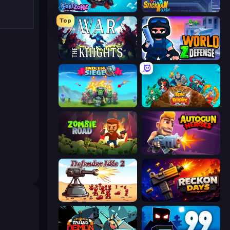
Fortzone Battle Royale
Stickman Clash
Top
War the Knights
World Z Defense - Zombie Defense
Endless Siege
Epic Empire: Tower Defense
Zombie Road
Autogun Heroes
Defender Idle 2
Reckon Days