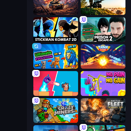
Iron Legion
Artillery Vs Tanks
Stickman Kombat 2D
Prison Escape 2
Ultimate Evolution
Tank Stars
Boom Slingers ReBoom
No Pain No Gain - Ragdoll Sandbox
Crazy Miners
Battle Fleet World