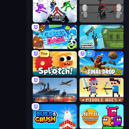
Stickman Project
Madness Project Nexus
Goober Dash
Getaway Shootout
Top
Splotch!
Final Drop
Real Warships
Castle Wars: Middle Ages
Build and Crush
Ninja Parkour Multiplayer