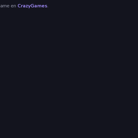
 Game en
CrazyGames
.