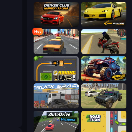
Driver Club: Highway Racing
Mr. Racer - Car Racing
Hot
City Car Racer
Moto Rider 3D
Parking Line
Offroad Island
Truck Space
4x4 Offroader