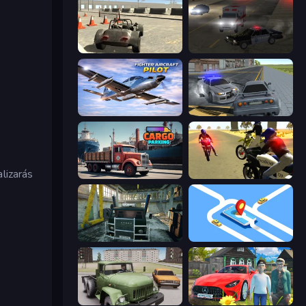
Free Rally
City Car Driving Simulator 2
Fighter Aircraft Pilot
RCC City Racing
lizarás
Cargo Truck Parking
3D Moto Simulator 2
Kamaz Truck Driver
Drive Taxi
Truck Driver Easy Road
Speedboy: History with Grandfather