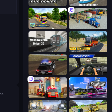
City Bus Driver
Tram Simulator
Bus Simulator Real
Offroad Cargo Transport Truck
Moscow Metro Driver 3D
Bus Driving Simulator
POLICE Chase Simulator
Racing in City
da
Fire Truck Driving School
Bus Simulator: EVO