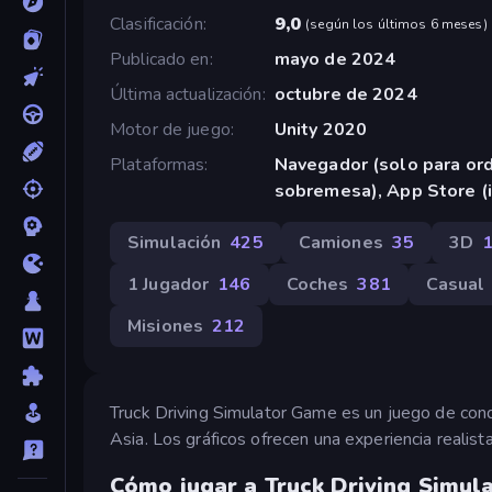
Clasificación
9,0
(
según los últimos 6 meses
)
Publicado en
mayo de 2024
Última actualización
octubre de 2024
Motor de juego
Unity 2020
Plataformas
Navegador (solo para or
sobremesa), App Store (
Simulación
425
Camiones
35
3D
1 Jugador
146
Coches
381
Casual
Misiones
212
Truck Driving Simulator Game es un juego de cond
Asia. Los gráficos ofrecen una experiencia reali
Cómo jugar a Truck Driving Simu