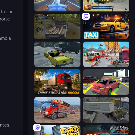
Moto Racing Club
Truck Simulator Real
nta con
porte
cambia
Russian Delivery Club Baikal
Taxi Driver: Master
Freak Taxi Simulator
Fireman 2024
Truck Simulator: Russia
Garage Parking
Cargo Truck Driver Simulator
Russian Kamaz Truck Driver
ntes,