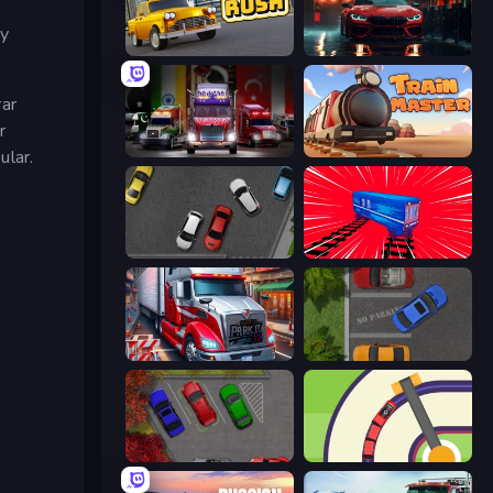
 y
Taxi Rush
Driving School Simulator
rar
r
Big Euro Truck Driving
Train Master
ular.
Time to Park
Train Drift
Just Park It 12
Parking Space
OK Parking
Crazy Train Snake