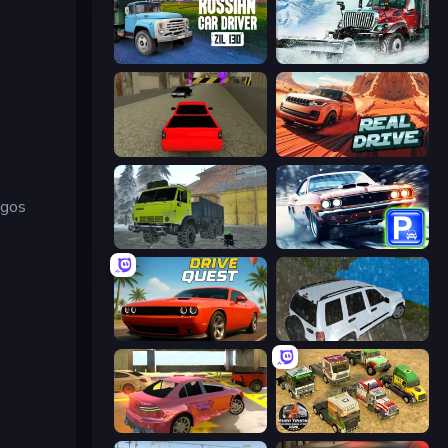
Russian Car Driver ZIL 130
Snow Plow Truck
Speed Brazil
Real Drive 3D Parking Games
egos
Taiga Car Driver
Real Car Parking
Drive Quest
Offroad Prado Mountain Hill Climbing
3D Underground Car Parking
Euro Truck Driving Simulator 2025