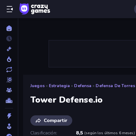
Juegos
»
Estrategia
»
Defensa
»
Defensa De Torres
Tower Defense.io
Compartir
Clasificación
8,5
(
según los últimos 6 meses
)