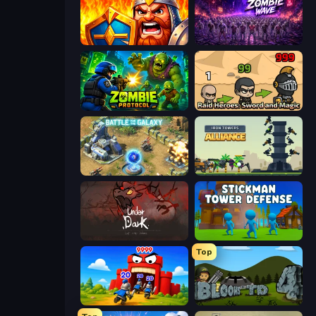
WarLink: Crown & Clash
Idle Zombie Wave: Survivors
Zombie Protocol
Raid Heroes: Sword and Magic
Battle for the Galaxy
Iron Towers Alliance
UnderDark: Defense
Stickman Tower Defense Idle 3D
Top
TimeWarriors
Bloons Tower Defense 4