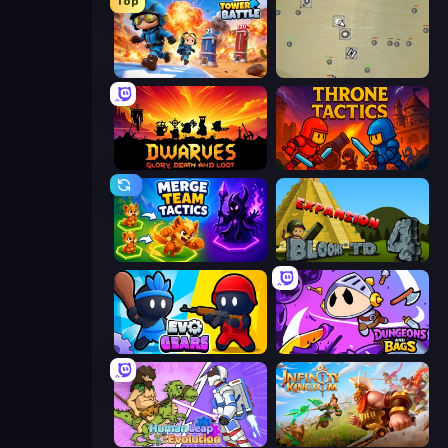
Top
Tower Battle
Desktop Tower Defense
Dwarves: Glory, Death, and Loot
Throne Tactics
Merge Team Tactics
Bloons Tower Defense 4 Expansion
Evo Gears
Dungeons and Bags
Human Leap: Evolution
Infinity Kingdom