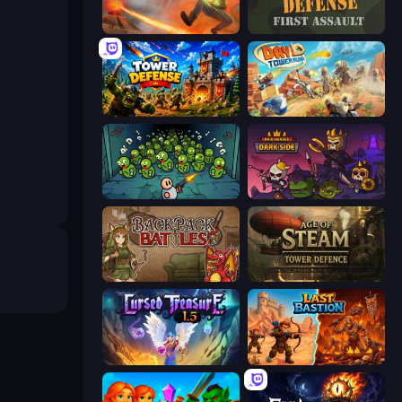
Cursed Treasure
Frontline Defense
Tower Defense
Day D Tower Rush
Base Defence
Raid Heroes: Dark Side
Backpack Battles
Age of Steam Tower Defence
Cursed Treasure 1.5
Last Bastion