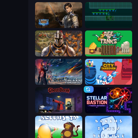
Battle Arena
Vector TD
Khan Wars
Age of Tanks Warriors: TD War
Galaxy Control: 3D Strategy
City Takeover
Ghost Dorm
Stellar Bastion