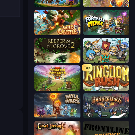
Mage Castle Idle Defense
Cursed Treasure 2
Wild Castle TD: Grow Empire
Fortress Merge
Keeper of the Grove 2
Raid Heroes: Total War
Top
Tower Defense Clash
Kingdom Rush
Wall Wars
Bannerlings