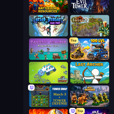
Battle for Resources
Evil Tower
Cursed Treasure Level Pack
Takeover
Top
Tavern Rumble: Roguelike Card
AOD - Art Of Defense
Machine Eater
Last Archer
Tower Swap
Age of Heroes
Top