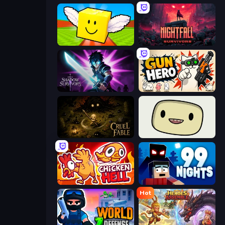
Lucky Brainrot Blocks Online
Nightfall Survivors
Shadow Survivors
Gun Hero: Cat Survival
Cruel Fable
SuperWEIRD
Chicken Hell
99 Nights (Bloxd.io)
Hot