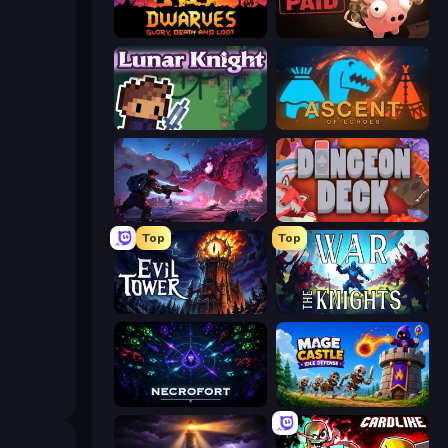
Dwarves: Glory, Death, and Loot
Bills Must Be Paid
Lunar Knight
Ascent of Echoes
Grimdark Survivors
Dungeon Deck
Top
Top
Evil Tower
War the Knights
Necrofort
Mage Castle Idle Defense