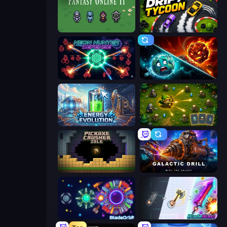
Fantasy Online 2
Drift Tycoon
Neon Hunter Defense
PlanetCrush 2
Energy Evolution
Tiny Ranger
Pickaxe Crusher Idle
Galactic Drill
BladeOrbit.io
BladeBlast.io