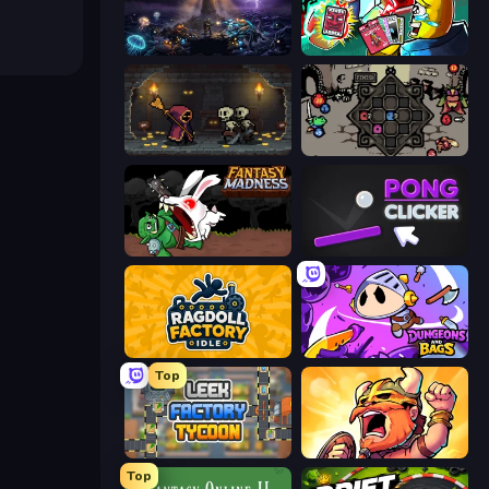
The Last Lighthouse
Cardlike
Lost Dungeon
Die in the Dungeon
Fantasy Madness
Pong Clicker
Ragdoll Factory Idle
Dungeons and Bags
Top
Leek Factory Tycoon
World Survivors
Top