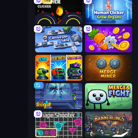
Top
Crusher Clicker
Human Clicker: Grow Organs
Conveyor Idle
Farm Ring Idle
Pumpkin Defense: Merge Cannon
Merge Miner
Stickman Clash
Merge & Fight
Shape Shooter 3
Bannerlings