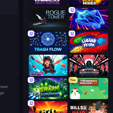
Endless Waves Survival
Blast Miner
Rogue Tower
Stellar Swarm
Trash Flow
Liquid Swarm
Fortzone Battle Royale
Void Scrappers
Top
vivir
ego
Swarm Survivor
The MachinEGG