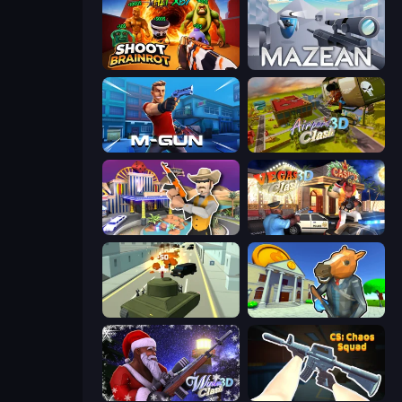
Shoot Brainrot
Mazean
Muscle Gun.IO
Airport Clash 3D
Casino Robbery
Vegas Clash 3D
Secret Agent James
Bank Robbery 3
Winter Clash 3D
CS: Chaos Squad