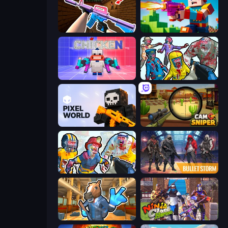
KS Z
Bit Gun.io
Chicken CS
Zombies Shooter
Pixel World
Camo Sniper
Zombies Shooter: Part 2
Bulletstorm
Bank Robbery 2
Ninja Clash Heroes