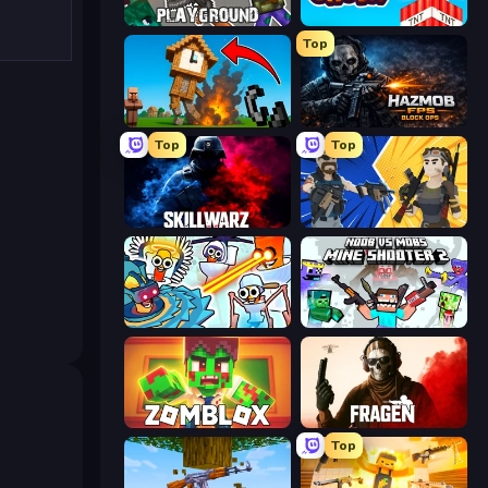
Playground
Build and Crush
Top
Noob Fuse
Hazmob FPS: Online Shooter
Top
Top
SkillWarz
BuildNow GG
Toilets Worms Shooter
Mine Shooter 2: Noob vs Mobs
Zomblox
Fragen
Top