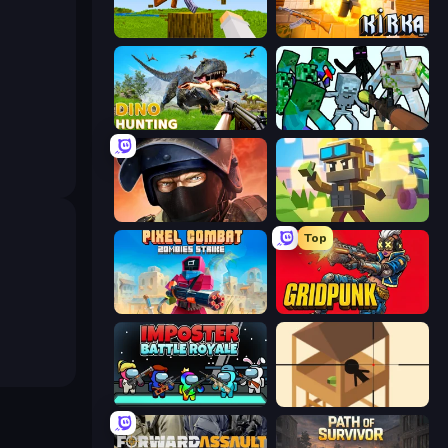
Mine Shooter 3D
Kirka.io
Dino Hunting Jurassic World
Mine Shooter: Save Your World
Bullet Force
Pixel Shooter
Top
Pixel Combat: Zombies Strike
Gridpunk - 3v3 Battle Royale
Imposter Battle Royale
Elite Sniper