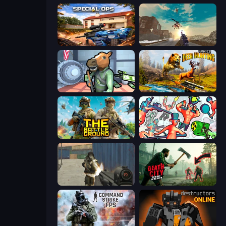
Special Ops: GO
Grandfather Road Chase: Shooter
Bank Robbery
Jungle Deer Hunting
The Battleground
Funny Shooter 2
Masked Forces
Death City Zombie Invasion