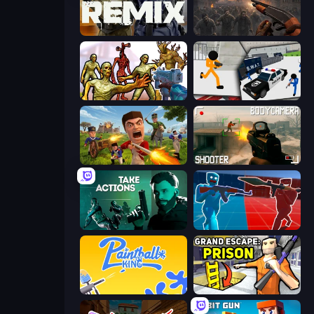
Forward Assault Remix
Path of Survivor
Monster Shooter Apocalypse
Stickman Prison: Counter Assault
Redcoats.io
BodyCamera Shooter
Take Actions
Battle of the Soldiers: Red vs Blue
Paintball King
Grand Escape: Prison