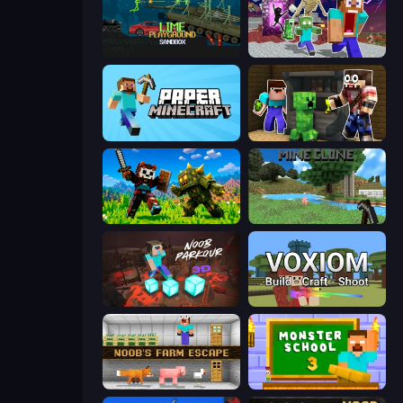
Lime Playground Sandbox
Monster School Herobrine Siren Head
Paper Minecraft
Noob Trolls Pro
CraftSlayer: Apocalypse
Mine Clone
Noob Parkour 3D
Voxiom.io
Noob's Farm Escape
Monster School 3