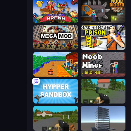
Medieval Arena
Noob Digger: Pro Drill Miner
MegamodGames
Grand Escape: Prison
Noob Tower Defense
Noob Miner: Escape From Prison
Hypper Sandbox
WorldZ
ZombieCraft.io
Craft 3D