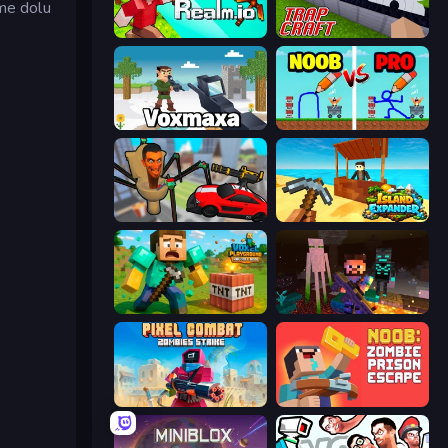
eme dolu
CubeRealm.io
Trap Craft
Voxmaxa
DOP Noob: Draw to Save
Cars vs Skibidi Toilet
Island Expander
Voxel Playground: Ragdoll Noob
ZombieCraft
Pixel Combat: Zombies Strike
Noob: Zombie Prison Escape