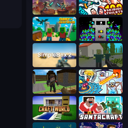
Miniblox
You vs 100 Skibidi Toilets
Obby & Dead River
Stick Epic Fighter
SimpleBox 2
ShooterZ
Block Pixel Gun Apocalypse 3
Toilets Worms Shooter
Craft World
SantaCraft