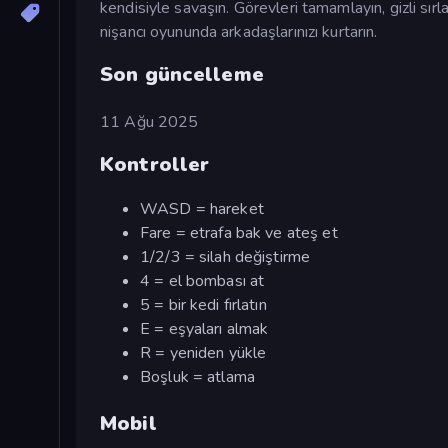
kendisiyle savaşın. Görevleri tamamlayın, gizli sırl
nişancı oyununda arkadaşlarınızı kurtarın.
Son güncelleme
11 Ağu 2025
Kontroller
WASD = hareket
Fare = etrafa bak ve ateş et
1/2/3 = silah değiştirme
4 = el bombası at
5 = bir kedi fırlatın
E = eşyaları almak
R = yeniden yükle
Boşluk = atlama
Mobil