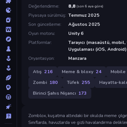
Değerlendirme
8,8
(
son 6 aya göre
)
Piyasaya sürülmüş
Temmuz 2025
Son güncelleme
Ağustos 2025
Oyun motoru
Unity 6
Platformlar
Tarayıcı (masaüstü, mobil
Uygulaması (iOS, Android)
Oryantasyon
Manzara
Atış
216
Meme & bloxy
24
Mobile
Zombi
180
Tüfek
255
Hayatta-ka
Birinci Şahıs Nişancı
173
Zomblox, kuşatma altındaki bir okulda meme çılgınl
Sınıflarda, havuzlarda ve gizli havalandırma delik