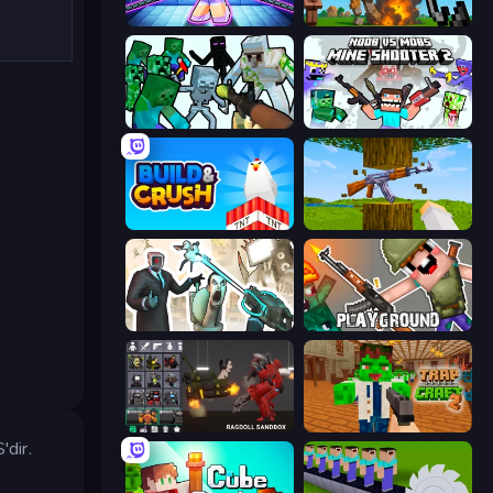
Mini Mine
Noob Fuse
Mine Shooter: Save Your World
Mine Shooter 2: Noob vs Mobs
Build and Crush
Mine Shooter 3D
Skibidi Toilets: Infection
Playground
Last Play: Ragdoll Sandbox
Trap Craft 2
'dir.