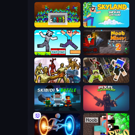
Stick Fighter vs Zombies
Skyland Survive With Noob!
Noob Gigachad: Parkour Tricks Challenge
Noob Miner 2: Escape From Prison
Monster Shooter Apocalypse
Only Up Craft
Skibidi Battle
Pixel Warfare