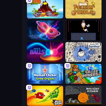
Volcano Island
Peckin' Pixels
Universe Maker
Just One Boss
Deez Balls
Doodle RPG Survivor
Human Clicker: Grow Organs
Crazy Miners
Jelly Dash
Mystery Digger