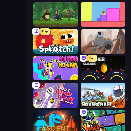
Aground
Level EATEN!
Top
Splotch!
Tri-Achnid
Top
No Pain No Gain - Ragdoll Sandbox
Crusher Clicker
Crazy Jump Jump Multiplayer
Rovercraft