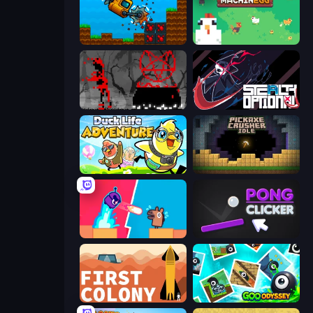
Aqua Miner: Underwater Drilling Game
The MachinEGG
Witchy Sacrifices
Stealth Optional
Duck Life: Adventure (Demo)
Pickaxe Crusher Idle
Boom Slingers ReBoom
Pong Clicker
First Colony
Goo Odyssey