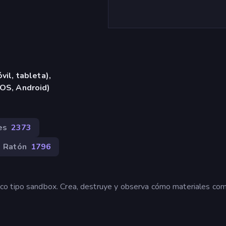
vil, tableta),
iOS, Android)
es
2373
Ratón
1796
co tipo sandbox. Crea, destruye y observa cómo materiales co