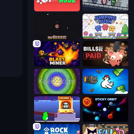
Jumper Hook
Shatter Knight
myDream Universe
Jumping Rush
Blast Miner
Bills Must Be Paid
Kaleidoscope
Honk
Duck Life: Space
Sticky Orbit