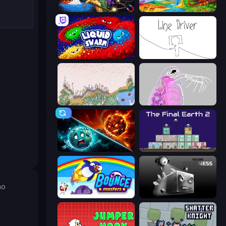
Sandbox: Particle World
Sandbox World: Sand Art
Liquid Swarm
Line Driver
Sandspiel
Orb.Farm
PlanetCrush 2
The Final Earth 2
mo
Bouncemasters
Sqube Darkness