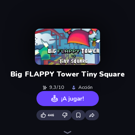
Big FLAPPY Tower Tiny Square
9,3/10
Acción
¡A jugar!
446