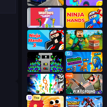
Deadly Descent
No Pain No Gain - Ragdoll Sandbox
Who Dies Last?
Ninja Hands
Ninja Hands 2
Voxel Playground: Ragdoll Noob
Stick Epic Fighter
Ultimate Evolution
Hot
Stickman Epic
Playground
Top