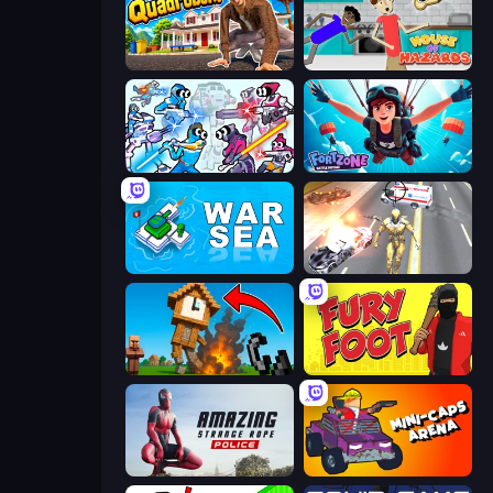
I Am Quadrober!
House of Hazards
Space Wars Battleground
Fortzone Battle Royale
War Sea
Super Crime Steel War Hero
Noob Fuse
Fury Foot
Amazing Strange Rope Police
Mini-Caps: Arena