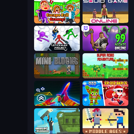
Escape Evil Granny!
El Juego del Calamar Online
Stickman Project
99 Noches en el Bosque
Mine Blocks
Super Robo - Adventure
Surf GO Parkour
Plants vs Brain Zombies
Getaway Shootout
Castle Wars: Middle Ages