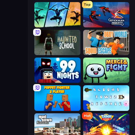
Top
Shadow Ninja Revenge
Stickman Rebirth
Haunted School
Obby World: Squid Escape
99 Nights (Bloxd.io)
Merge & Fight
Puppet Fighter 2 Player
Bloons Tower Defense 3
Hot