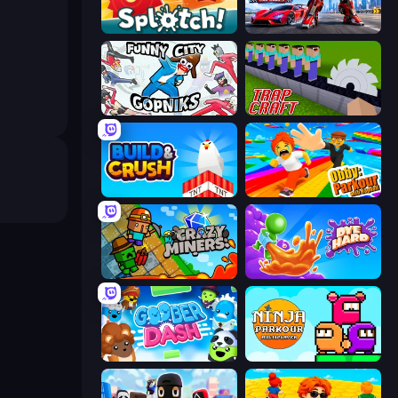
Splotch!
Flying Robot Transform Car Games
Funny City: Gopniks
Trap Craft
Build and Crush
Obby: Parkour with Ragdoll
Crazy Miners
Dye Hard
Goober Dash
Ninja Parkour Multiplayer