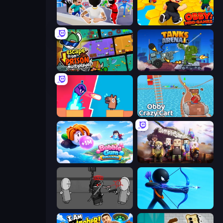
Mr. Dude: Online Multiverse Challenge
Obby: Mini-Games
Escape From Prison Multiplayer
Tanks Arena io: Craft & Combat
Boom Slingers ReBoom
Obby: Crazy Cart
Bubble Gum Simulator
Simple Sandbox 3
Madness Project Nexus
Archers Random