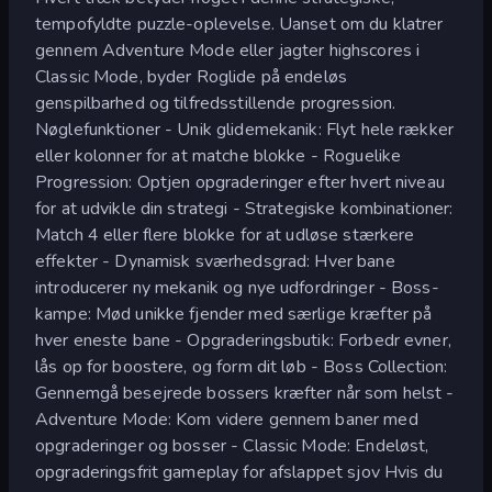
tempofyldte puzzle-oplevelse. Uanset om du klatrer
gennem Adventure Mode eller jagter highscores i
Classic Mode, byder Roglide på endeløs
genspilbarhed og tilfredsstillende progression.
Nøglefunktioner - Unik glidemekanik: Flyt hele rækker
eller kolonner for at matche blokke - Roguelike
Progression: Optjen opgraderinger efter hvert niveau
for at udvikle din strategi - Strategiske kombinationer:
Match 4 eller flere blokke for at udløse stærkere
effekter - Dynamisk sværhedsgrad: Hver bane
introducerer ny mekanik og nye udfordringer - Boss-
kampe: Mød unikke fjender med særlige kræfter på
hver eneste bane - Opgraderingsbutik: Forbedr evner,
lås op for boostere, og form dit løb - Boss Collection:
Gennemgå besejrede bossers kræfter når som helst -
Adventure Mode: Kom videre gennem baner med
opgraderinger og bosser - Classic Mode: Endeløst,
opgraderingsfrit gameplay for afslappet sjov Hvis du