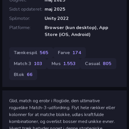
Sidst opdateret
maj 2025
Spilmotor
Unity 2022
Platforme
Browser (kun desktop), App
Store (iOS, Android)
Tænkespil
565
Farve
174
Match 3
103
Mus
1.553
Casual
805
Blok
66
Glid, match og erobr i Roglide, den ultimative
roguelike Match-3-udfordring. Flyt hele rækker eller
kolonner for at matche blokke, udløs kraftfulde
kombinationer, og overlist bosser med unikke evner.
Hvert træk betyder noget i denne strategiske,