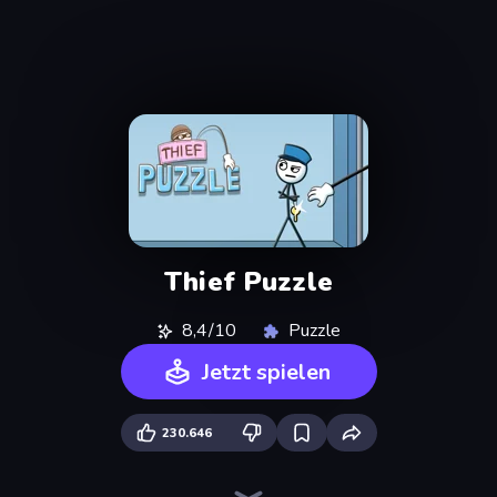
Thief Puzzle
8,4/10
Puzzle
Jetzt spielen
230.646