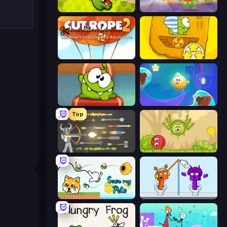
Cut the Rope
Om Nom: Run
Cut The Rope 2
Cut the Rope Time Travel
Cut the Rope: Experiments
Cut the Rope: Magic
Top
Ragdoll Archers
Red Bounce Ball 5
Save My Pets
Square Punki Long Hand