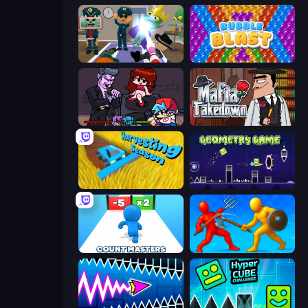
Find The Alien
Bubble Blast
Friday Night Funkin'
Mafia Takedown
Harvesting Season
Geometry Game
Count Masters: Stickman Games
Epic Sword Battle! Fight in Arena