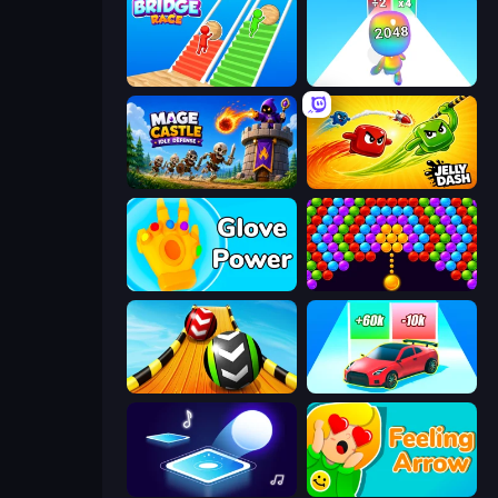
Bridge Race
Man Runner 2048
Mage Castle Idle Defense
Jelly Dash
Glove Power
Bubble Story
Sky Balls 3D
Upgrade the Supercar 3D
Tile Jumper 3D
Feeling Arrow