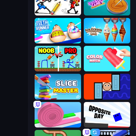
Doodle Smash
Dalgona Candy Honeycomb Cookie
Teeth Runner
Ice Cream Inc.
DOP Noob: Draw to Save
Color Match
Slice Master
Lava and Aqua
Layers Roll
Opposite Day