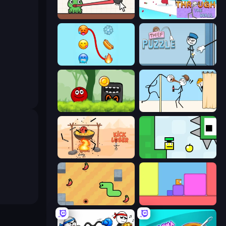
Hungry Frog
Through the Wall
Emoji Puzzle!
Thief Puzzle
Ball Hero Adventure: Red Bounce Ball
Gomu Goman
Kick Loser
Appel
SSSPICY!
Level EATEN!