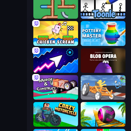
Plumber Pipe Out
Toonle
Chicken Scream
Pottery Master
Space Waves
Blob Opera
Merge & Construct
Draw Crash Race
Crazy Motorcycle
Rolling Balls Sea Race