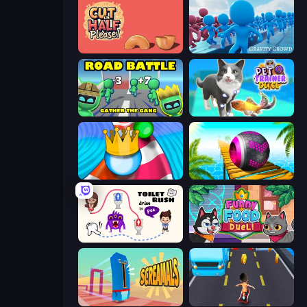
Cut in Half, Please!
Gravity Crowd
Road Battle: Gather the Gang
Pet Trainer Duel
Aquapark Balls Party
Rolling Balls Sea Race
Toilet Rush - Draw Puzzle
Funny Food Duel
Screamals
Bus and Subway Runner