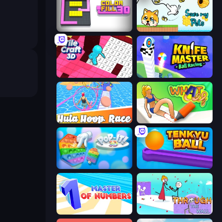
Color Fill 3D
Save My Pets
Tile Craft 3D
Knife Master: Ball Racing
Hula Hoop Race
What a Leg
Pop It 3D
Tenkyu Ball
Master of Numbers
Through the Wall