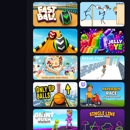
Fast Ball Jump
Gomu Goman
Sky Balls 3D
Jelly Dye
ABC Pizza Maker
Break Free
Only Up Balls
Paper Boy Race: Running Game