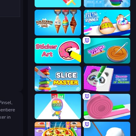
Color Match
Pottery Master
Ice Cream Inc.
Teeth Runner
Sticker Art
Dalgona Candy Honeycomb Cookie
Slice Master
Diamond Drawing by Numbers
insel,
sentiere
er in
Man Runner 2048
Layers Roll