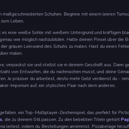
 den maßgeschneiderten Schuhen. Beginne mit einem leeren Turns
h zum Leben.
 ist es eine weiße Sohle mit weißem Untergrund und kräftigen bl
 genau wie möglich nachzubilden. Halte deinen Pinsel über die B
f der grauen Leinwand des Schuhs zu malen. Hast du einen Fehle
über malen.
he, verpackst sie und stellst sie in deinem Geschäft aus. Dann g
lzahl von Entwürfen, die du nachmachen musst, und deine Genau
fen. Je präziser du arbeitest, desto mehr Geld verdienst du - nim
eaker-Imperium auf, ein stylisches Paar nach dem anderen.
gefallen, ein Top-Multiplayer-Zeichenspiel, das perfekt für Picti
s
, die zu deinem Stil passen. Zu den beliebten Titeln gehört
Pap
zeria leitest, indem du Bestellungen annimmst, Pizzabeläge hinzuf