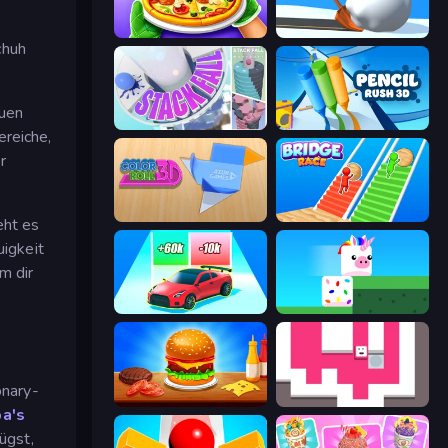
Pizza Maker
Shovel 3D
chuh
auen
Stack Fall
Pencil Rush
ereiche,
r
Color Roll 3D
Bridge Race
eht es
igkeit
m dir
Upgrade the Supercar 3D
Stacky Bird
onary-
Burger Cafe
Just Slide (Remastered)
a's
ügst,