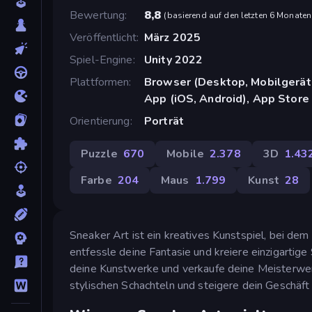
Bewertung
8,8
(
basierend auf den letzten 6 Monaten
Veröffentlicht
März 2025
Spiel-Engine
Unity 2022
Plattformen
Browser (Desktop, Mobilgerät
App (iOS, Android), App Store 
Orientierung
Porträt
Puzzle
670
Mobile
2.378
3D
1.43
Farbe
204
Maus
1.799
Kunst
28
Sneaker Art ist ein kreatives Kunstspiel, bei dem
entfessle deine Fantasie und kreiere einzigartig
deine Kunstwerke und verkaufe deine Meisterwer
stylischen Schachteln und steigere dein Geschäft