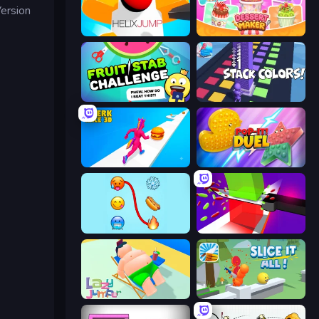
Version
Helix Jump
Dessert Maker
Fruit Stab Challenge
Stack Colors
Twerk Race 3D
Pop It! Duel
Emoji Puzzle!
Jelly Restaurant
Lazy Jumper
Slice It All!