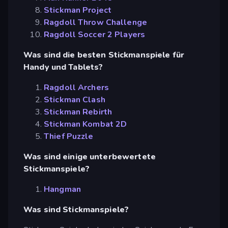
Stickman Project
Ragdoll Throw Challenge
Ragdoll Soccer 2 Players
Was sind die besten Stickmanspiele für
Handy und Tablets?
Ragdoll Archers
Stickman Clash
Stickman Rebirth
Stickman Kombat 2D
Thief Puzzle
Was sind einige unterbewertete
Stickmanspiele?
Hangman
Was sind Stickmanspiele?