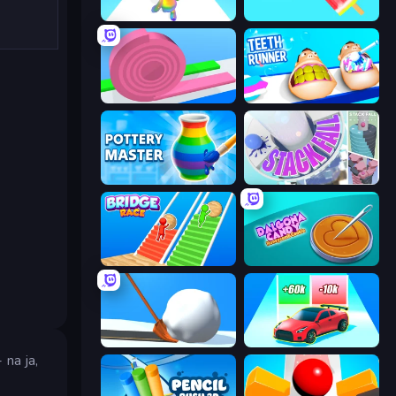
Man Runner 2048
Color Match
Layers Roll
Teeth Runner
Pottery Master
Stack Fall
Bridge Race
Dalgona Candy Honeycomb Cookie
Shovel 3D
Upgrade the Supercar 3D
 na ja,