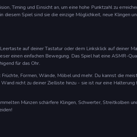
on, Timing und Einsicht an, um eine hohe Punktzahl zu erreiche
n diesem Spiel sind sie die einzige Möglichkeit, neue Klingen u
r Leertaste auf deiner Tastatur oder dem Linksklick auf deiner M
dieser einen einfachen Bewegung. Das Spiel hat eine ASMR-Qual
higend für das Ohr.
hst: Früchte, Formen, Wände, Möbel und mehr. Du kannst die meis
and nicht zu deiner Zielliste hinzu - sie ist nur eine Halterung 
mmelten Münzen schärfere Klingen, Schwerter, Streitkolben un
neiden!