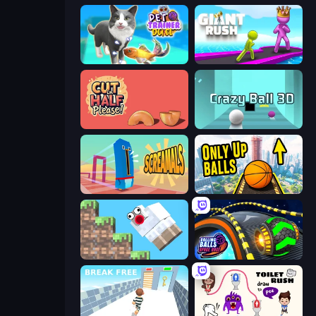
Pet Trainer Duel
Giant Rush!
Cut in Half, Please!
Crazy Ball 3D
Screamals
Only Up Balls
Crazy Sheep
Rolling Balls Space Race