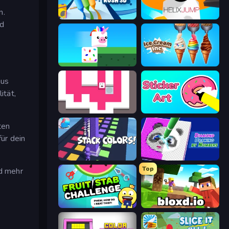
n.
Pencil Rush
Helix Jump
nd
Stacky Bird
Ice Cream Inc.
aus
ität,
Just Slide (Remastered)
Sticker Art
ten
für dein
Stack Colors
Diamond Drawing by Numbers
Top
d mehr
Fruit Stab Challenge
Bloxd.io