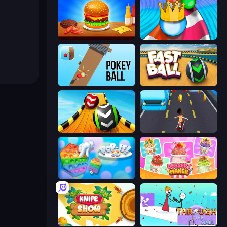
Burger Cafe
Aquapark Balls Party
Pokey Ball
Fast Ball Jump
Sky Balls 3D
Bus and Subway Runner
Pop It 3D
Dessert Maker
Knife Show
Through the Wall