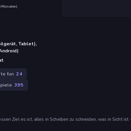
 6 Monaten
)
lgerät, Tablet),
Android)
at
te fun
24
piele
395
sen Ziel es ist, alles in Scheiben zu schneiden, was in Sicht ist -