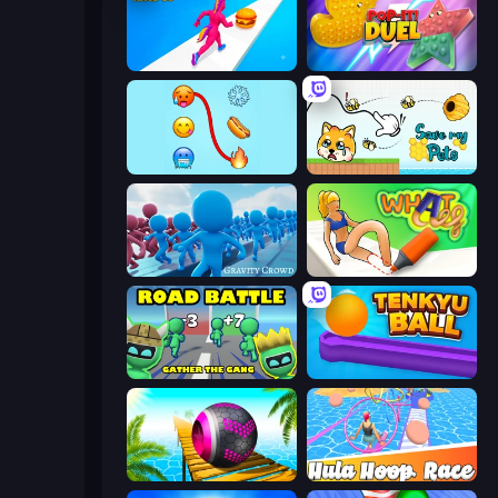
Twerk Race 3D
Pop It! Duel
Emoji Puzzle!
Save My Pets
Gravity Crowd
What a Leg
Road Battle: Gather the Gang
Tenkyu Ball
Rolling Balls Sea Race
Hula Hoop Race