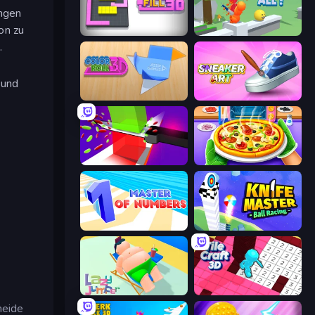
ingen
on zu
Color Fill 3D
Slice It All!
.
 und
Color Roll 3D
Sneaker Art
Jelly Restaurant
Pizza Maker
Master of Numbers
Knife Master: Ball Racing
Lazy Jumper
Tile Craft 3D
heide