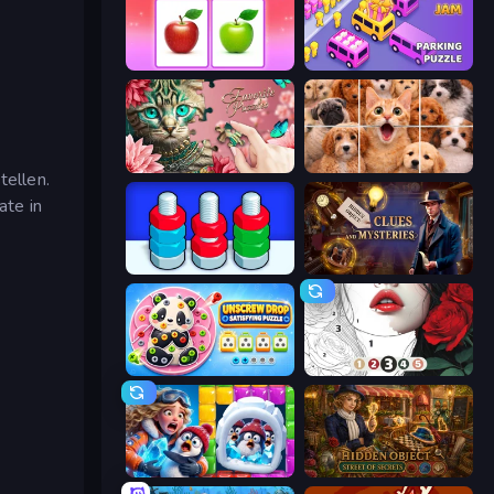
What's The Difference?
Car OUT! Jam Parking Puzzle
Favorite Puzzles
Jigpic Solitaire
tellen.
ate in
Nuts Puzzle: Sort By Color
Hidden Object: Clues and Mysteries
Unscrew Drop: Satisfying Puzzle
Numicolor
Captain Blast
Hidden Object: Street Of Secrets