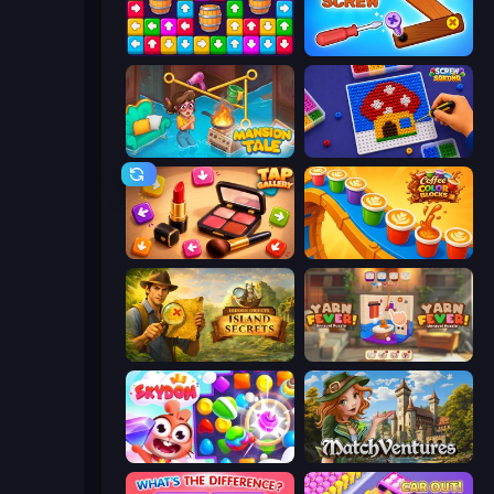
Tap Away Story
Wood Screw: Bolts Puzzle
Mansion Tale: Merge Secrets
Screw Sorting
Tap Gallery
Coffee Color Blocks
Hidden Objects: Island Secrets
Yarn Fever! Unravel Puzzle
Skydom
MatchVentures