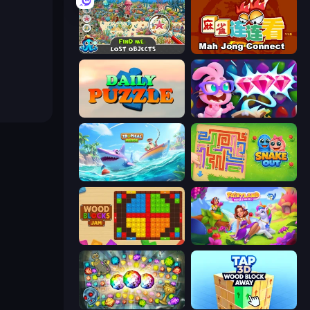
Find Me: Lost Objects
Mahjong Connect (Legacy)
Daily Puzzle
Skydom: Reforged
Tropical Merge
Snake Out: Maze Escape
Wood Blocks Jam
Fairyland Merge & Magic
Forgotten Treasure 2
Tap 3D Wood Block Away