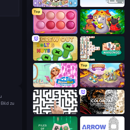
Find The Cow
Nonogram Square
Top
Piece of Cake: Merge and Bake
Rat's House - Nonogram
Screw Out: Bolts and Nuts
Mahjongg Solitaire
Top
Designville: Merge & Design
Mergest Kingdom
u
 Bild zu
Arrow Escape: Puzzle
Color Tap: Coloring by Numbers