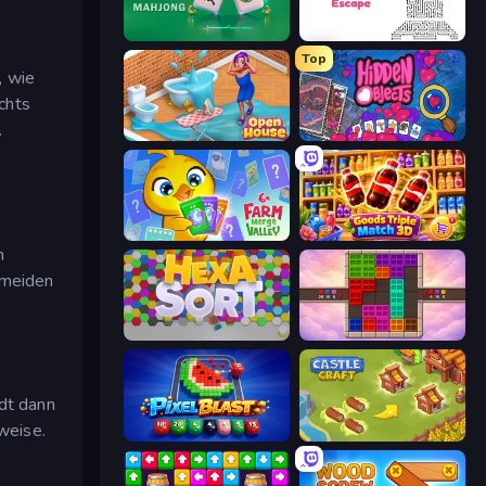
Piles of Mahjong
Arrow Escape
Top
, wie
chts
.
Open House
Hidden Objects
Farm Merge Valley
Goods Triple Match 3D
n
rmeiden
Hexa Sort
Color Cube Puzzle
ädt dann
weise.
Pixel Blast
Castle Craft