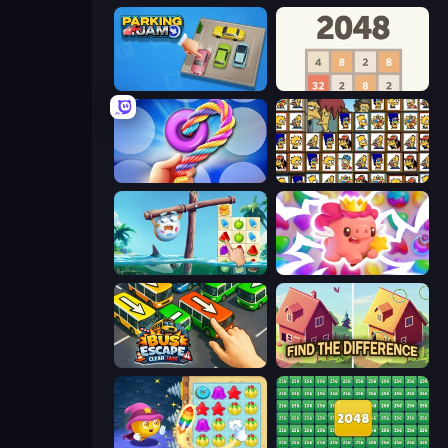
Parking Jam
2048
Twisted Tangle
Simpsons Mahjong
Sugar Heroes
Match Arena
Bus Escape: Clear Jam
Find The Difference