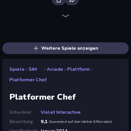
Bloxd.io
Ragdoll Archers
EvoWars.io
Veck.io
Piece of Cake: Merge and Bake
Racing Limits
Traffic Rider
Mahjongg Solitaire
Screw Out: Bolts and Nuts
Words of Wonders
Piles of Mahjong
Designville: Merge & Design
Miniblox
Stickman Clash
Space Waves
SkillWarz
Fortzone Battle Royale
Arrow Escape
Weitere Spiele anzeigen
Spiele
SIM
Arcade
Plattform
»
»
»
»
Platformer Chef
Platformer Chef
Entwickler
Violet Interactive
Bewertung
9,1
(
basierend auf den letzten 6 Monaten
)
Veröffentlicht
Januar 2024