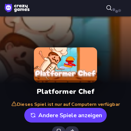
Platformer Chef
Dieses Spiel ist nur auf Computern verfügbar
Andere Spiele anzeigen