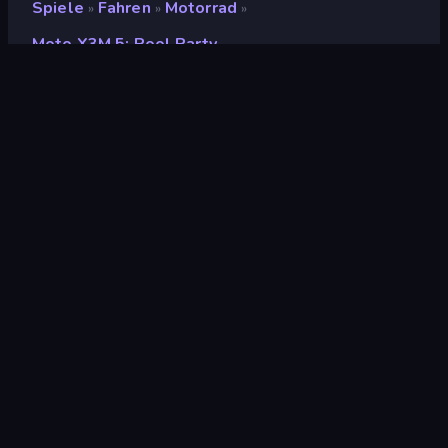
Spiele
Fahren
Motorrad
»
»
»
Moto X3M 5: Pool Party
Moto X3M 5: Pool Party
Entwickler
MadPuffers
Bewertung
(
basierend auf den letzten 6
8,9
Monaten
)
Veröffentlicht
März 2019
Letzte Aktualisierung
Mai 2026
Spiel-Engine
HTML5
Plattformen
Browser (Desktop,
Mobilgerät, Tablet),
CrazyGames App (iOS,
Android)
Orientierung
Querformat