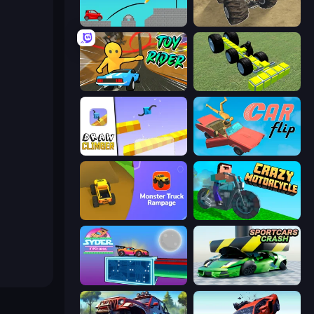
Draw Bridge
Monster Cars: Ultimate Simulator
Toy Rider
Genius Mechanic
Draw Climber
Car Flip!
Monster Truck Rampage
Crazy Motorcycle
Syder Hyper Drive
Sportcars Crash