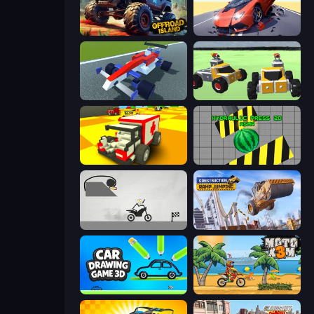
Offroad Island
Hyper Cars Ramp Crash
Genius Car 2
Block Tech: Epic Sandbox
Blocky Demolition Derby
Hydraulic Press 2D ASMR
Draw Bridge Puzzle
Construction Ramp Jumping
Car Drawing Game 3D
Moto X3M