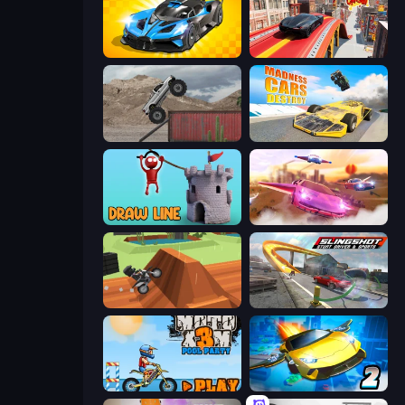
GT Cars Mega Ramps
Slingshot Crash
Hard Wheels
Madness Cars Destroy
Draw Line
Ultimate Flying Car
Blocky Trials
Slingshot Stunt Driver & Sport
Moto X3M 5: Pool Party
Ultimate Flying Car 2