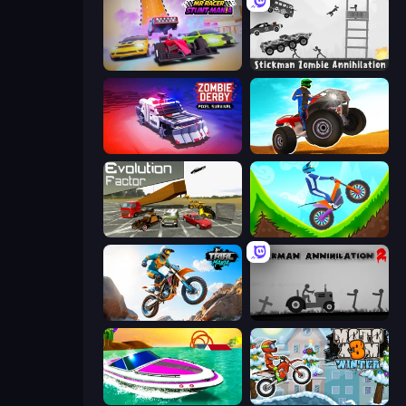
MR RACER Stunt Mania
Stickman Zombie Annihilation
Zombie Derby: Pixel Survival
ATV Ultimate Offroad
Evolution Factor
Hill Climb on Moto Bike
Trial Mania
Stickman Annihilation 2
Jet Boat Racing
Moto X3M 4 Winter