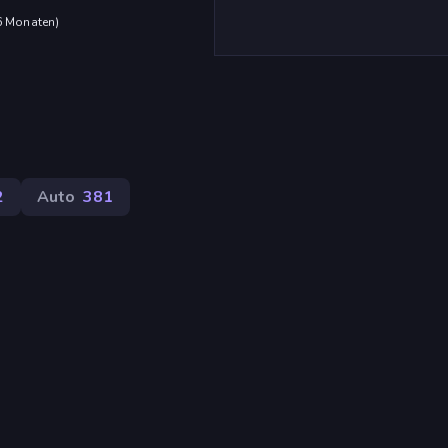
 6 Monaten
)
2
Auto
381