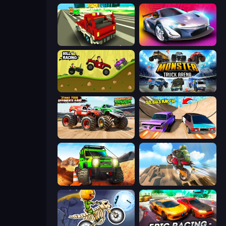
Blocky Traffic Racing
Grand Cyber City
Hill Racing
Monster Truck Arena
Monster Truck Demolition Derby
Turbo Cars: Pipe Stunts
Offroad Life 3D
Cartoon Moto Stunt