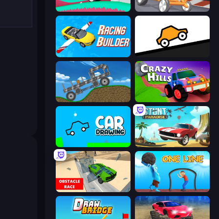
Merge & Construct
Draw Crash Race
Racing Builder
Bouncy Motors
Move It!
Crazy Hills
Car Drawing Game
Stunt Paradise
Obstacle Race: Destroying Simulator!
One Line