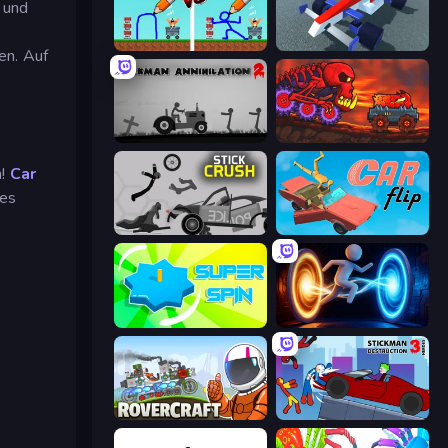
g und
DOP Noob: Draw to Save
Genius Car 2
en. Auf
Stickman Annihilation 2
Car Eats Car: Volcanic Adventure
n!
Car
tes
Stick Crush
Car Flip!
Super Spin
Portal Escape
Rovercraft
Stickman Destruction 3 Heroes