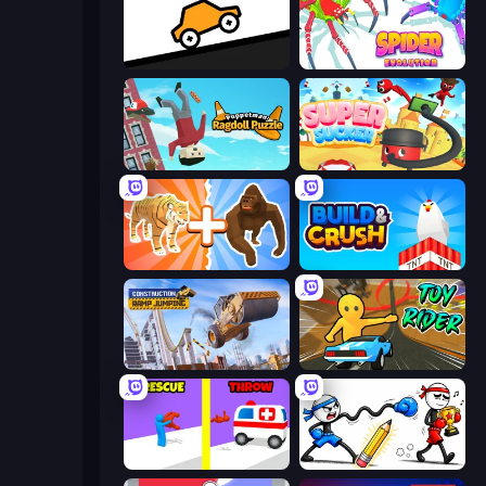
Bouncy Motors
Spider Evolution: Runner Game
Puppetman: Ragdoll Puzzle
Super Sucker 3D
Animal DNA Run
Build and Crush
Construction Ramp Jumping
Toy Rider
Rescue Throw
Doodle Smash