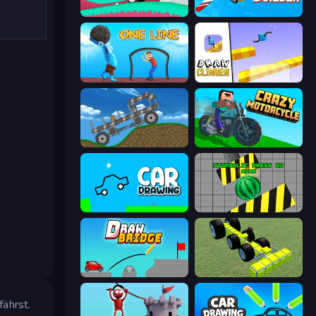
Merge & Construct
Racing Builder
One Line
Draw Climber
Move It!
Crazy Motorcycle
Car Drawing Game
Hydraulic Press 2D ASMR
Draw Bridge
Genius Mechanic
ährst.