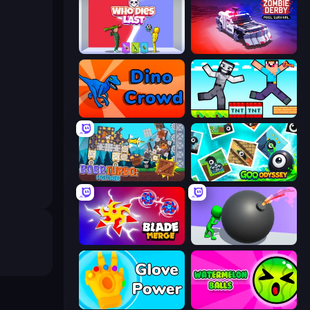
Who Dies Last?
Zombie Derby: Pixel Survival
Dino Crowd
Noob Gigachad: Parkour Tricks Challenge
Bobr Turbo: Craft Cars
Goo Odyssey
Blade Merge
Bomb Roll
Glove Power
Watermelon Balls