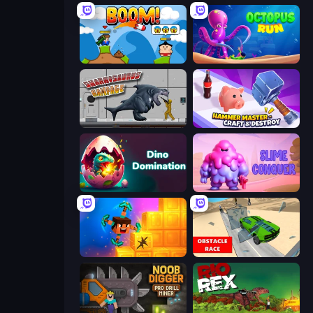
Boom!
OctopusRun
Sharkosaurus Rampage
Hammer Master－Craft & Destroy!
Dino Domination
Slime Conquer: Epic Battles
Merge & Dig!
Obstacle Race: Destroying Simulator!