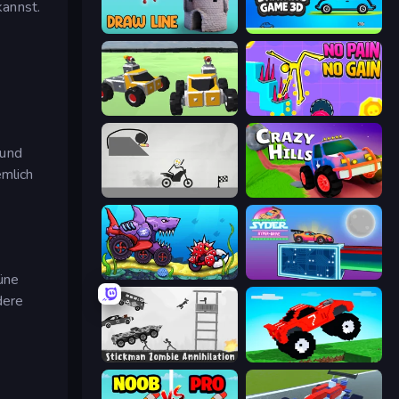
kannst.
Draw Line
Car Drawing Game 3D
Block Tech: Epic Sandbox
No Pain No Gain - Ragdoll Sandbox
 und
emlich
Draw Bridge Puzzle
Crazy Hills
Car Eats Car: Underwater Adventure
Syder Hyper Drive
üne
dere
Stickman Zombie Annihilation
Funny Mad Racing