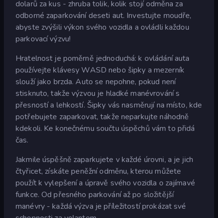
dolarů za kus - zhruba tolik, kolik stojí odměna za
odborné zaparkování deseti aut. Investujte moudře,
abyste zvýšili výkon svého vozidla a ovládli každou
parkovací výzvu!
Hratelnost je poměrně jednoduchá: k ovládání auta
používejte klávesy WASD nebo šipky a mezerník
slouží jako brzda. Auto se nepohne, pokud není
stisknuto, takže výzvou je hladké manévrování s
přesností a lehkostí. Šipky vás nasměrují na místo, kde
potřebujete zaparkovat, takže neparkujte náhodně
kdekoli. Ke konečnému součtu úspěchů vám to přidá
čas.
Jakmile úspěšně zaparkujete v každé úrovni, a je jich
čtyřicet, získáte peněžní odměnu, kterou můžete
použít k vylepšení a úpravě svého vozidla o zajímavé
funkce. Od přesného parkování až po složitější
manévry - každá výzva je příležitostí prokázat své
schopnosti za volantem.