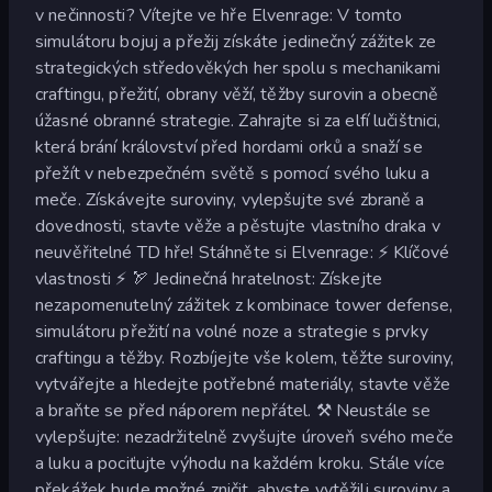
v nečinnosti? Vítejte ve hře Elvenrage: V tomto
simulátoru bojuj a přežij získáte jedinečný zážitek ze
strategických středověkých her spolu s mechanikami
craftingu, přežití, obrany věží, těžby surovin a obecně
úžasné obranné strategie. Zahrajte si za elfí lučištnici,
která brání království před hordami orků a snaží se
přežít v nebezpečném světě s pomocí svého luku a
meče. Získávejte suroviny, vylepšujte své zbraně a
dovednosti, stavte věže a pěstujte vlastního draka v
neuvěřitelné TD hře! Stáhněte si Elvenrage: ⚡ Klíčové
vlastnosti ⚡ 🏹 Jedinečná hratelnost: Získejte
nezapomenutelný zážitek z kombinace tower defense,
simulátoru přežití na volné noze a strategie s prvky
craftingu a těžby. Rozbíjejte vše kolem, těžte suroviny,
vytvářejte a hledejte potřebné materiály, stavte věže
a braňte se před náporem nepřátel. ⚒️ Neustále se
vylepšujte: nezadržitelně zvyšujte úroveň svého meče
a luku a pociťujte výhodu na každém kroku. Stále více
překážek bude možné zničit, abyste vytěžili suroviny a