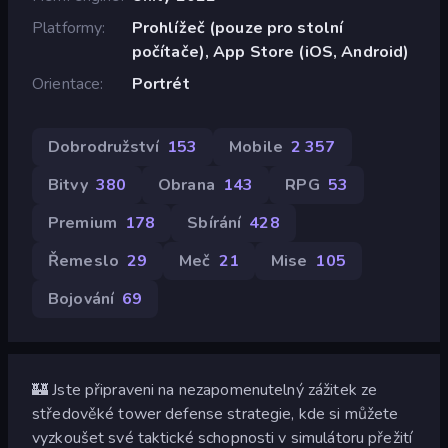
Platformy
Prohlížeč (pouze pro stolní
počítače), App Store (iOS, Android)
Orientace
Portrét
Dobrodružství
153
Mobile
2 357
Bitvy
380
Obrana
143
RPG
53
Premium
178
Sbírání
428
Řemeslo
29
Meč
21
Mise
105
Bojování
69
🏰 Jste připraveni na nezapomenutelný zážitek ze
středověké tower defense strategie, kde si můžete
vyzkoušet své taktické schopnosti v simulátoru přežití