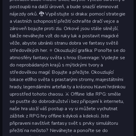
postoupili na další úroveň, a bude snazší eliminovat
nájezdy orků. 🐉 Vypěstujte si draka: pomocí strategie
a vlastních schopností přežití ochraňte dračí vejce a
zároveň bojujte proti zlu. Orkové jsou stále silnější,
takže neváhejte vzít do ruky luk a postavit magické
věže, abyste ubránili stranu dobra ve fantasy světě
středověkých her. ⭐ Okouzlující grafika: Ponořte se do
atmosféry fantasy světa s hrou Elvenrage: Vydejte se
do neprobádaných krajů s mýtickými tvory a
středověkou magií: Bojujte a přežijte. Okouzlující
lokace elfího světa s prastarými stromy, majestátními
hrady, legendárními artefakty a krásnou hlavní hrdinkou
uprostřed tohoto chaosu. ⚔️ Offline Idle RPG: směle
se pusťte do dobrodružství i bez připojení k internetu,
naše hra uloží váš postup a vy si můžete vychutnat
zážitek z RPG hry offline kdykoli a kdekoli. Jste
připraveni navštívit fantasy svět s prvky simulátoru
přežití na nečisto? Neváhejte a ponořte se do