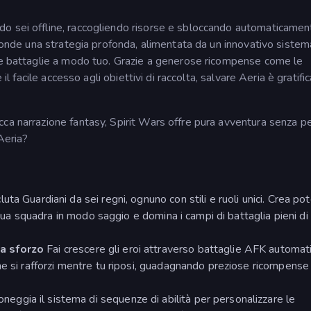
o sei offline, raccogliendo risorse e sbloccando automaticamen
sconde una strategia profonda, alimentata da un innovativo sistem
 le battaglie a modo tuo. Grazie a generose ricompense come le
 il facile accesso agli obiettivi di raccolta, salvare Aeria è gratifi
ca narrazione fantasy, Spirit Wars offre pura avventura senza p
Aeria?
luta Guardiani da sei regni, ognuno con stili e ruoli unici. Crea pot
a tua squadra in modo saggio e domina i campi di battaglia pieni di
za sforzo
Fai crescere gli eroi attraverso battaglie AFK automat
he si rafforzi mentre tu riposi, guadagnando preziose ricompense
neggia il sistema di sequenze di abilità per personalizzare le