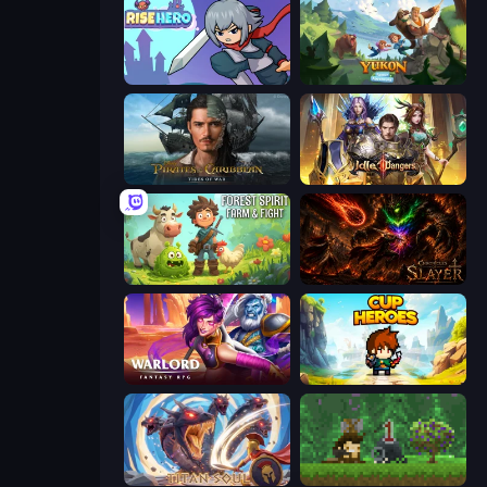
Rise Hero
Yukon: Family Adventure
Pirates of the Caribbean: ToW
Idle Dangers
Forest Spirit: Farm & Fight
Chronicles of Slayer
Warlord: Fantasy RPG
Cup Heroes
Titan Soul: Action RPG
Aground