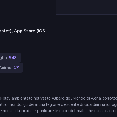
ablet), App Store (iOS,
glia
548
Anime
17
-to-play ambientato nel vasto Albero del Mondo di Aeria, corrotto
ltro mondo, guiderai una legione crescente di Guardiani unici, o
 nemici da incubo e purificare le radici del male che minacciano il