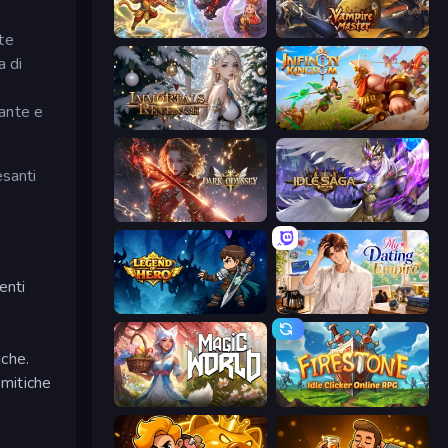
Heroes Assemble
Vampire Master
te
a di
cante e
Immortals Revenge
Infinity Kingdom
esanti
Dark Odyssey
Idle Saga
enti
Legend of Hero
My Dating Empire
iche.
 mitiche
Magic World
Firestone – Idle Clicker Online RPG