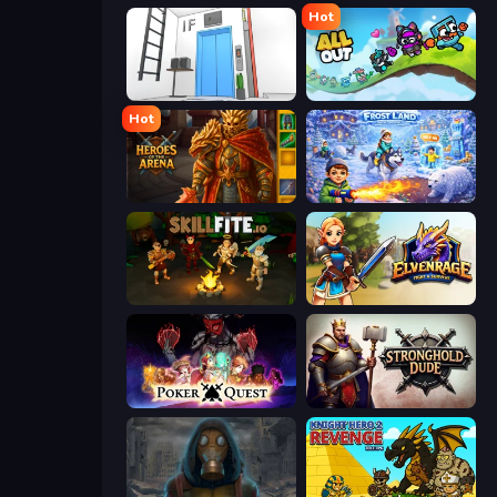
Hot
Elevator Room Escape
All Out
Hot
Heroes of the Arena
Frost Land - Snow Survival
Skillfite.io
Elvenrage
Poker Quest
Stronghold Dude