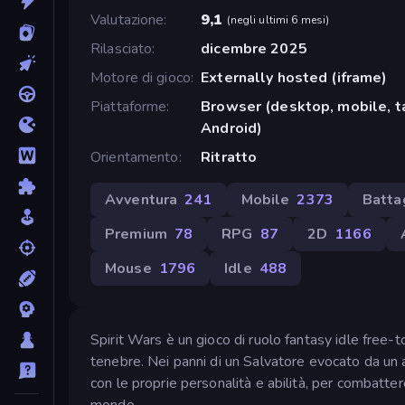
Valutazione
9,1
(
negli ultimi 6 mesi
)
Rilasciato
dicembre 2025
Motore di gioco
Externally hosted (iframe)
Piattaforme
Browser (desktop, mobile, t
Android)
Orientamento
Ritratto
Avventura
241
Mobile
2373
Batta
Premium
78
RPG
87
2D
1166
Mouse
1796
Idle
488
Spirit Wars è un gioco di ruolo fantasy idle free
tenebre. Nei panni di un Salvatore evocato da un a
con le proprie personalità e abilità, per combattere
mondo.