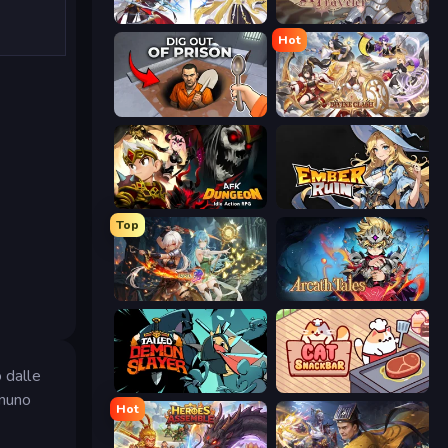
Goddess Connect
Realm Traveler
Hot
Dig out of Prison
Divine Clash
AFK Dungeon: Idle Action RPG
Ember Ruin
Top
Crystal Saga: Nova
Arcath Tales
 dalle
Tailed Demon Slayer
Cat Snack Bar
gnuno
Hot