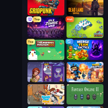
Gridpunk - 3v3 Battle Royale
Dead Land: Survival
Top
Hot
Idle Zombie Wave: Survivors
Machine Eater
Top
The MachinEGG
Merge Team Tactics
Home Pin 2
Tower Battle
Knock Your Mind
Fantasy Online 2