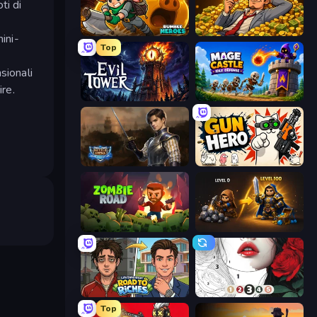
ti di
Rumble Heroes
Idle Billionaire Tycoon
mini-
Top
sionali
re.
Evil Tower
Mage Castle Idle Defense
Battle Arena
Gun Hero: Cat Survival
Zombie Road
Gothic Story RPG
Life Simulator: Road to Riches
Numicolor
Top