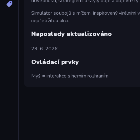
dovedností, strategiemi a styly boje a objevte ty n
Simulátor soubojů s míčem, inspirovaný virálními v
nepřetržitou akci.
Naposledy aktualizováno
29. 6. 2026
Ovládací prvky
Myš = interakce s herním rozhraním