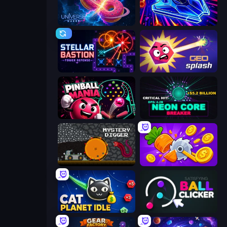
Universe Maker
Stellar Swarm
Stellar Bastion
GEOsplash
Pinball Mania
Neon Core Breaker
Mystery Digger
Farm Ring Idle
Cat Planet Idle
Satisfying Ball Clicker