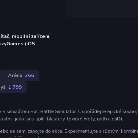
ítač, mobilní zařízení,
razyGames (iOS,
Aréna
266
yš
1 799
se v simulátoru Ball Battle Simulator. Uspořádejte epické soubo
mi, jako jsou upíři, blastery, toxické hroty, rytíři a další.
 nebo se sami zapojte do akce. Experimentujte s různými kombin