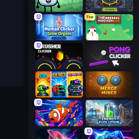
Merge & Fight
Tank Evolution
Top
Human Clicker: Grow Organs
The MachinEGG
Crusher Clicker
Pong Clicker
Pumpkin Defense: Merge Cannon
Merge Miner
Fish Catch Idle
Energy Evolution