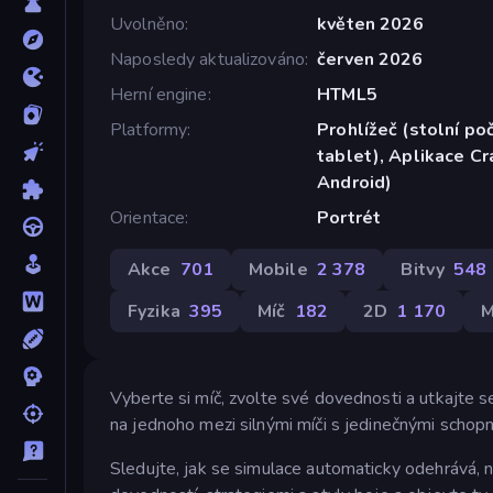
Uvolněno
květen 2026
Naposledy aktualizováno
červen 2026
Herní engine
HTML5
Platformy
Prohlížeč (stolní poč
tablet), Aplikace C
Android)
Orientace
Portrét
Akce
701
Mobile
2 378
Bitvy
548
Fyzika
395
Míč
182
2D
1 170
M
Vyberte si míč, zvolte své dovednosti a utkajte 
na jednoho mezi silnými míči s jedinečnými schopnost
Sledujte, jak se simulace automaticky odehrává,