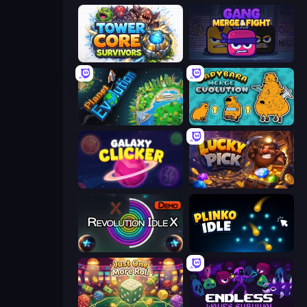
Tower Core Survivors
Gang Merge & Fight
Planet Evolution: Idle Clicker
Capybara Merge Evolution
Galaxy Clicker
Lucky Pick
Revolution Idle X
Plinko Idle