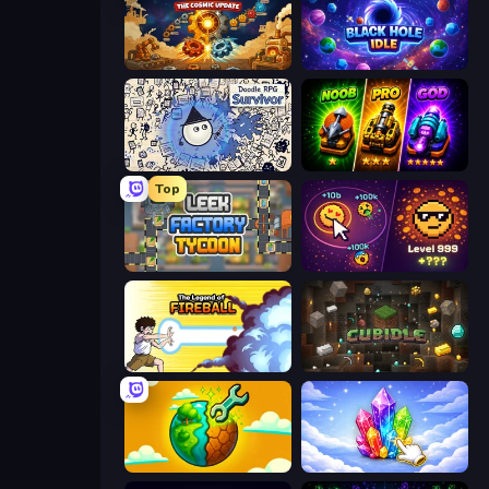
Gear Factory
Black Hole Idle
Doodle RPG Survivor
Merge Survival
Top
Leek Factory Tycoon
Dominate All Shapes
Legend Of Fireball
Cubidle
Land Explorers: Merge & Build
Crystalia Idle Clicker