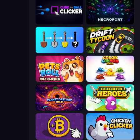
Cube vs Ball Clicker
Necrofort
Merge Tools - Merge and Dig
Drift Tycoon
Pets Roll: Idle Clicker
Color Cannon Idle
Planet Destroy Idle
Clicker Heroes
Money Maker
Chicken Clicker