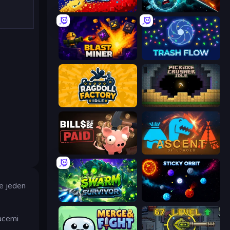
Liquid Swarm
PlanetCrush 2
Blast Miner
Trash Flow
Ragdoll Factory Idle
Pickaxe Crusher Idle
Bills Must Be Paid
Ascent of Echoes
je jeden
Swarm Survivor
Sticky Orbit
acemi