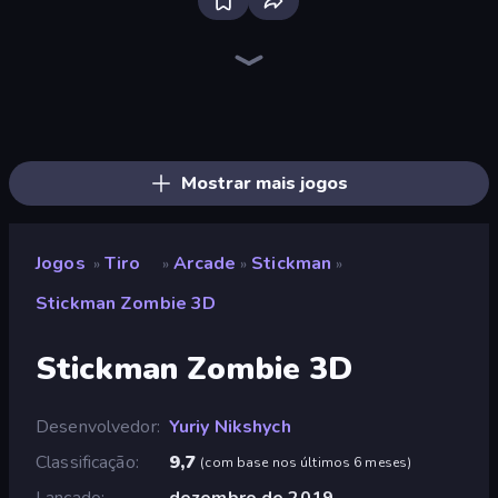
Bloxd.io
Ragdoll Archers
EvoWars.io
Piece of Cake: Merge and Bake
Veck.io
Racing Limits
Traffic Rider
Mahjongg Solitaire
Screw Out: Bolts and Nuts
Words of Wonders
Piles of Mahjong
Designville: Merge & Design
Miniblox
Space Waves
Stickman Clash
SkillWarz
Fortzone Battle Royale
Arrow Escape
Mostrar mais jogos
Jogos
Tiro
Arcade
Stickman
»
»
»
»
Stickman Zombie 3D
Stickman Zombie 3D
Desenvolvedor
Yuriy Nikshych
Classificação
9,7
(
com base nos últimos 6 meses
)
Lançado
dezembro de 2019