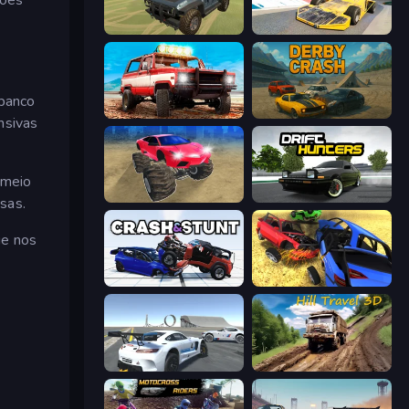
4x4 Offroader
Madness Cars Destroy
 banco
Offroad Masters Challenge
Derby Crash
nsivas
 meio
Monster Cars: Ultimate Simulator
Drift Hunters
sas.
ue nos
Crash & Stunt
Car Crash Simulator Royale
Crazy Stunt Cars Multiplayer
Hill Travel 3D