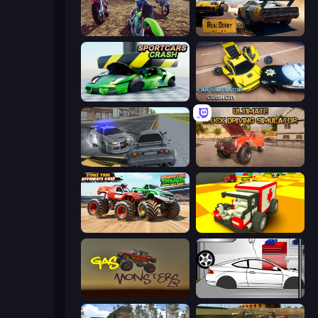
MotoCross Riders
RealDerby - Crash Day
Sportcars Crash
Car Simulator: Crash City
RCC City Racing
Ultimate Truck Driving Simulator 2020
Monster Truck Demolition Derby
Blocky Demolition Derby
Gas Monsters
Drag Racer V2