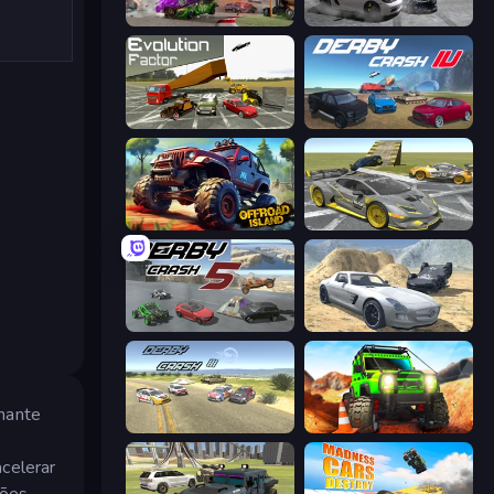
Demolition Derby 3
Gearshift One
Evolution Factor
Derby Crash 4
Offroad Island
Wrong Way
Derby Crash 5
Derby Crash 2
onante
Derby Crash 3
Offroad Life 3D
celerar
sões