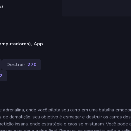
s
)
omputadores), App
Destruir
270
2
e adrenalina, onde você pilota seu carro em uma batalha emoci
s de demolição, seu objetivo é esmagar e destruir os carros dos
etição insana, onde estratégia e caos se misturam. Você pode a
oços para dar o golpe final. Prepare-se para muita ação e coli