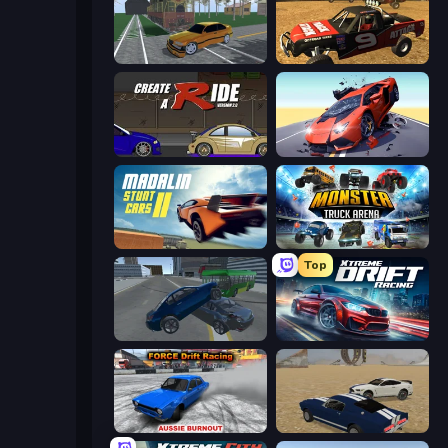
Obby: Car Crash Sandbox
Offroad Dirt Racing 3D
Create-A-Ride
Hyper Cars Ramp Crash
Madalin Stunt Cars 2
Monster Truck Arena
Top
Offroader V6
Xtreme DRIFT Racing
Force Drift Racing: Aussie Burnout
Crazy Stunt Cars