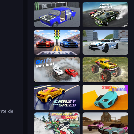
Taz Mechanic Simulator
Drift Arena
Street Racer 2
Crazy Stunt Cars 2
Drift No Limit
Real Simulator: Monster Truck
Crazy for Speed
Stunt Horizon
ante de