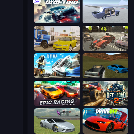
Xtreme City Drifting
Car Tuning Simulator
Crazy Car Stunts
Battle Cars 3D
Real Drift World
RCC Stunt Cars
Epic Racing - Descent on Cars
Extreme Offroad Cars 2
Sports Cars Driver
DriveOff