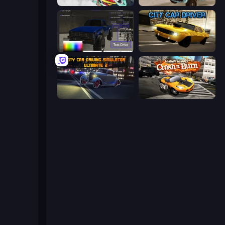
Super Fast Driver
Village Car Stunts
Car Inspector: Truck
City Car Driver
City Car Driving Simulator: Ultimate 2
Burnin' Rubber Crash n' Burn