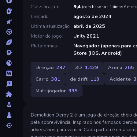
Classificação
9,4
(
com base nos últimos 6 mese
Lançado
agosto de 2024
Ultima atualização
abril de 2025
Motor de jogo
Unity 2021
Plataformas
Navegador (apenas para c
Store (iOS, Android)
Direção
297
3D
1.429
Arena
265
Carro
381
de drift
119
Acidente
3
Multijogador
335
Demolition Derby 2 é um jogo de direção cheio d
pela sobrevivência. Inspirado nos famosos derbie
adversários para vencer. Cada partida é uma comp
e bater nos oponentes ou manobrar entre os destr